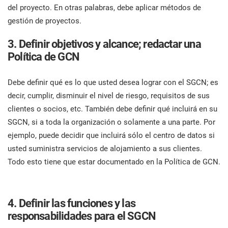
del proyecto. En otras palabras, debe aplicar métodos de
ISO 22301
Organizaciones sanitarias
gestión de proyectos.
C
E
3. Definir objetivos y alcance; redactar una
c
ISO 17025
Productos sanitarios
C
Política de GCN
c
p
c
IATF 16949
Aeroespacial
Debe definir qué es lo que usted desea lograr con el SGCN; es
decir, cumplir, disminuir el nivel de riesgo, requisitos de sus
E
clientes o socios, etc. También debe definir qué incluirá en su
C
AS9100
Automoción
SGCN, si a toda la organización o solamente a una parte. Por
I
ejemplo, puede decidir que incluirá sólo el centro de datos si
y
Laboratorios
usted suministra servicios de alojamiento a sus clientes.
Todo esto tiene que estar documentado en la Política de GCN.
D
c
4. Definir las funciones y las
responsabilidades para el SGCN