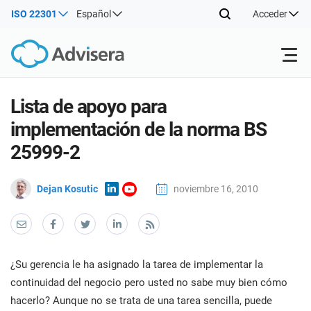
ISO 22301
Español
Acceder
Productos
Lista de apoyo para
implementación de la norma BS
ISO 27001
Recursos gratuitos
ISO
25999-2
Prod
impl
Por tipo
NIS2
Dejan Kosutic
noviembre 16, 2010
Sectores
mant
form
cono
Por dónde empezar
DORA
Consultores
Acerca de nosotros
Con
los 
Prod
gest
¿Su gerencia le ha asignado la tarea de implementar la
impl
Otros
segu
ISO 42001
Empresas de TI y SaaS
Contáctenos
continuidad del negocio pero usted no sabe muy bien cómo
mant
info
hacerlo? Aunque no se trata de una tarea sencilla, puede
form
(SGS