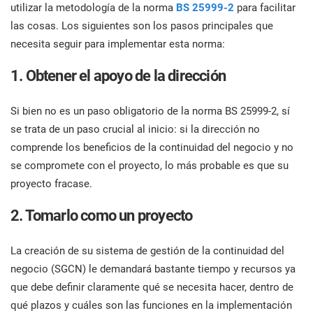
cono
utilizar la metodología de la norma
BS 25999-2
para facilitar
norm
Empezar
RGPD UE
Infraestructura crítica
para
las cosas. Los siguientes son los pasos principales que
cons
necesita seguir para implementar esta norma:
ISO 9001
Fabricación
1. Obtener el apoyo de la dirección
ISO 14001
Transporte y distribución
Si bien no es un paso obligatorio de la norma BS 25999-2, sí
c
se trata de un paso crucial al inicio: si la dirección no
comprende los beneficios de la continuidad del negocio y no
ISO 45001
Educación
se compromete con el proyecto, lo más probable es que su
proyecto fracase.
ISO 13485
Telecomunicaciones
c
2. Tomarlo como un proyecto
c
MDR UE
Banca y finanzas
La creación de su sistema de gestión de la continuidad del
T
negocio (SGCN) le demandará bastante tiempo y recursos ya
ISO 20000
Gobernanza
que debe definir claramente qué se necesita hacer, dentro de
C
l
qué plazos y cuáles son las funciones en la implementación
c