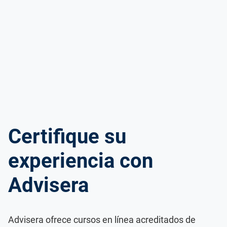
ISO 22301
Organizaciones sanitarias
ISO 17025
Productos sanitarios
IATF 16949
Aeroespacial
AS9100
Automoción
Certifique su
Laboratorios
experiencia con
Advisera
Advisera ofrece cursos en línea acreditados de