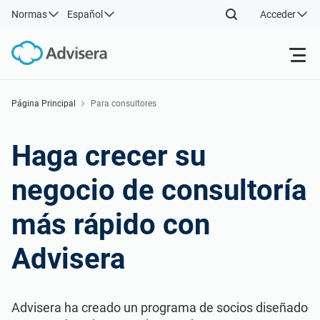
Normas
Español
Acceder
Productos
Página Principal
Para consultores
ISO 27001
Recursos gratuitos
Haga crecer su
negocio de consultoría
Por tipo
NIS2
Sectores
más rápido con
Por dónde empezar
DORA
Consultores
Acerca de nosotros
Advisera
Otros
ISO 42001
Empresas de TI y SaaS
Contáctenos
Advisera ha creado un programa de socios diseñado