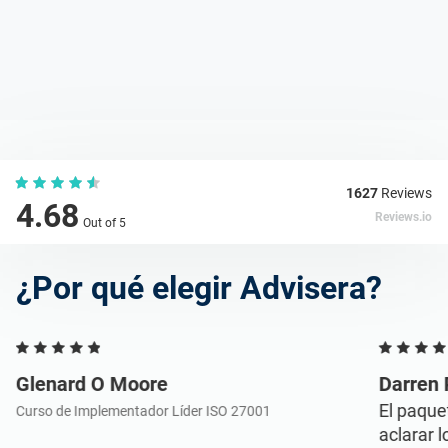
1627
Reviews
4.68
Reviews.io
Out of 5
¿Por qué elegir Advisera?
Glenard O Moore
Darren
El paqu
Curso de Implementador Líder ISO 27001
aclarar l