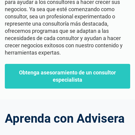
Hablar con Ventas
para ayudar a los consultores a hacer crecer sus
RGPD UE
Infraestructura crítica
negocios. Ya sea que esté comenzando como
consultor, sea un profesional experimentado o
ISO 9001
Fabricación
represente una consultoría más destacada,
ofrecemos programas que se adaptan a las
necesidades de cada consultor y ayudan a hacer
ISO 14001
Transporte y distribución
crecer negocios exitosos con nuestro contenido y
herramientas expertas.
ISO 45001
Educación
Obtenga asesoramiento de un consultor
especialista
ISO 13485
Telecomunicaciones
MDR UE
Banca y finanzas
Aprenda con Advisera
ISO 20000
Gobernanza