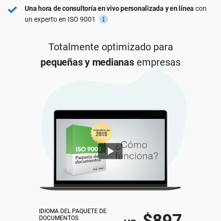
Una hora de consultoría en vivo personalizada y en línea
con
ISO 22301
Organizaciones sanitarias
un experto en ISO 9001
ISO 17025
Productos sanitarios
Totalmente optimizado para
pequeñas y medianas
empresas
IATF 16949
Aeroespacial
AS9100
Automoción
Laboratorios
IDIOMA DEL PAQUETE DE 
$897
DOCUMENTOS