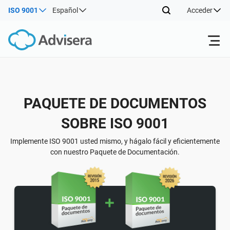
ISO 9001
Español
Acceder
Productos
Volver
PAQUETE DE DOCUMENTOS
ISO 27001
Recursos gratuitos
SOBRE ISO 9001
Volver
Por tipo
NIS2
Sectores
Implemente ISO 9001 usted mismo, y hágalo fácil y eficientemente
con nuestro Paquete de Documentación.
Volver
Por dónde empezar
DORA
Consultores
Acerca de nosotros
Otros
ISO 42001
Empresas de TI y SaaS
Contáctenos