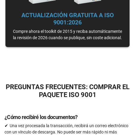
Herramienta de Análisis de Brecha en ISO 9001
ACTUALIZACIÓN GRATUITA A ISO
Soporte a través de correo-e
9001:2026
Iilimitado
Asistencia personalizada con un experto en ISO 9001
Compre ahora el toolkit de 2015 y reciba automáticamente
la revisión de 2026 cuando se publique, sin coste adicional.
15 horas
Revisión de expertos (documentos completos)
15 documentos
Revisión previa a la auditoría
PREGUNTAS FRECUENTES: COMPRAR EL
SOLICÍTELO AHORA
PAQUETE ISO 9001
¿Cómo recibiré los documentos?
Una vez procesada la transacción, recibirá un correo electrónico
con un vínculo de descarga. No puede ser más rápido ni más