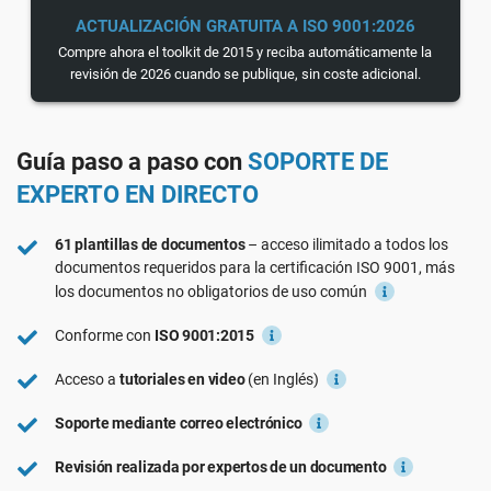
Ver Demo
RGPD UE
Infraestructura crítica
ACTUALIZACIÓN GRATUITA A ISO 9001:2026
Compre ahora el toolkit de 2015 y reciba automáticamente la
revisión de 2026 cuando se publique, sin coste adicional.
ISO 9001
Fabricación
Guía paso a paso con
SOPORTE DE
ISO 14001
Transporte y distribución
EXPERTO EN DIRECTO
ISO 45001
Educación
61 plantillas de documentos
– acceso ilimitado a todos los
documentos requeridos para la certificación ISO 9001, más
los documentos no obligatorios de uso común
ISO 13485
Telecomunicaciones
Conforme con
ISO 9001:2015
MDR UE
Banca y finanzas
Acceso a
tutoriales en video
(en Inglés)
Soporte mediante correo electrónico
ISO 20000
Gobernanza
Revisión realizada por expertos de un documento