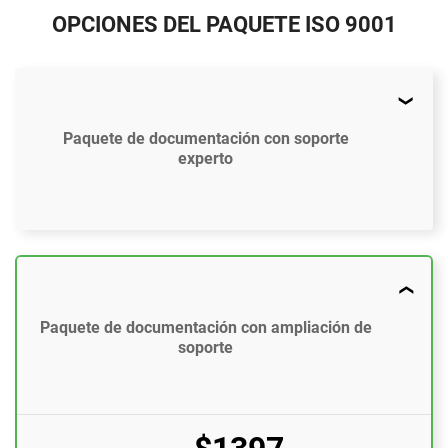
OPCIONES DEL PAQUETE ISO 9001
Paquete de documentación con soporte
experto
$897
US
61 plantillas de documentos que cumplen con ISO
Paquete de documentación con ampliación de
9001:2015
soporte
Acceso a tutoriales en video (En Inglés)
Herramienta de Análisis de Brecha en ISO 9001