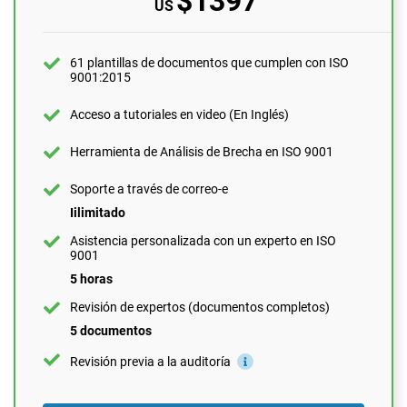
$1397
US
Soporte a través de correo-e
10 preguntas por mes
Asistencia personalizada con un experto en ISO 9001
61 plantillas de documentos que cumplen con ISO
9001:2015
1 hora
Revisión de expertos (documentos completos)
Acceso a tutoriales en video (En Inglés)
1 documento
Herramienta de Análisis de Brecha en ISO 9001
Revisión previa a la auditoría
Soporte a través de correo-e
Iilimitado
SOLICÍTELO AHORA
Asistencia personalizada con un experto en ISO
9001
5 horas
Revisión de expertos (documentos completos)
5 documentos
Revisión previa a la auditoría