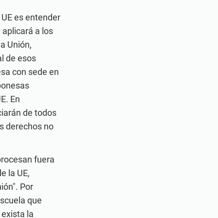
 UE es entender
 aplicará a los
la Unión,
al de esos
esa con sede en
aponesas
E. En
iarán de todos
os derechos no
procesan fuera
e la UE,
ión". Por
escuela que
exista la