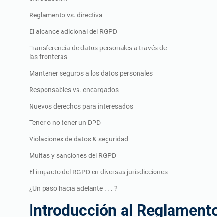
ISO 20000
Productos sanitarios
I
Reglamento vs. directiva
ISO 22301
Aeroespacial
El alcance adicional del RGPD
ISO 17025
Automoción
Transferencia de datos personales a través de
IATF 16949
Laboratorios
las fronteras
AS9100
Mantener seguros a los datos personales
Responsables vs. encargados
Nuevos derechos para interesados
Tener o no tener un DPD
Violaciones de datos & seguridad
Multas y sanciones del RGPD
El impacto del RGPD en diversas jurisdicciones
¿Un paso hacia adelante . . . ?
Introducción al Reglament