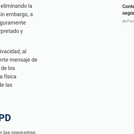
 eliminando la
Conte
segú
 Sin embargo, a
de Puni
seguramente
rpretado y
vacidad, al
uerte mensaje de
de los
 física
de las
GPD
e las preguntas