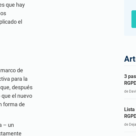
 es que hay
ios
plicado el
Art
l marco de
3 pas
tiva para la
RGP
 que, después
de Dav
ó que el nuevo
en forma de
Lista
RGPD
a – un
de Dej
ectamente