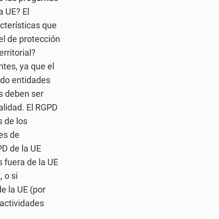
a UE? El
cterísticas que
el de protección
rritorial?
tes, ya que el
do entidades
s deben ser
ialidad. El RGPD
 de los
des de
PD de la UE
 fuera de la UE
 o si
e la UE (por
 actividades