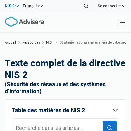
NIS 2
Français
Se connecter
Produits
Accueil
Ressources
NIS
Stratégie nationale en matière de cyberséc
2
urité
Back
ISO 27001
Ressources gratuites
Texte complet de la directive
Back
NIS 2
Par type
NIS2
Industries
(Sécurité des réseaux et des systèmes
Back
d’information)
Par où commencer
DORA
Consultants
À propos de nous
Table des matières de NIS 2
Autre
ISO 42001
Entreprises informatiques et SaaS
Nous contacter