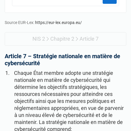
Commencer
RGPD UE
Infrastructures essentielles
ISO 9001
Fabrication
Source EUR-Lex:
https://eur-lex.europa.eu/
NIS 2
Chapitre 2
Article 7
ISO 14001
Transport et distribution
Article 7 –
Stratégie nationale en matière de
ISO 45001
Éducation
cybersécurité
Chaque État membre adopte une stratégie
ISO 13485
Télécommunications
nationale en matière de cybersécurité qui
détermine les objectifs stratégiques, les
ressources nécessaires pour atteindre ces
RDM UE
Banque et finance
objectifs ainsi que les mesures politiques et
réglementaires appropriées, en vue de parvenir
à un niveau élevé de cybersécurité et de le
ISO 20000
Administration
maintenir. La stratégie nationale en matière de
cybersécurité comprend: