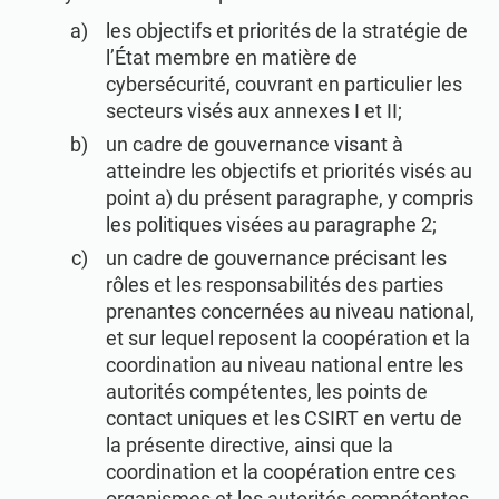
ISO 22301
Établissements de santé
les objectifs et priorités de la stratégie de
l’État membre en matière de
cybersécurité, couvrant en particulier les
ISO 17025
Dispositifs médicaux
secteurs visés aux annexes I et II;
un cadre de gouvernance visant à
IATF 16949
Aéronautique
atteindre les objectifs et priorités visés au
point a) du présent paragraphe, y compris
les politiques visées au paragraphe 2;
AS9100
Automobile
un cadre de gouvernance précisant les
rôles et les responsabilités des parties
Laboratoires
prenantes concernées au niveau national,
et sur lequel reposent la coopération et la
coordination au niveau national entre les
autorités compétentes, les points de
contact uniques et les CSIRT en vertu de
la présente directive, ainsi que la
coordination et la coopération entre ces
organismes et les autorités compétentes