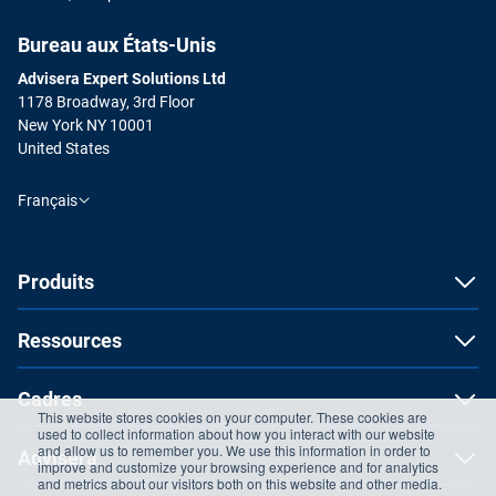
Bureau aux États-Unis
Advisera Expert Solutions Ltd
1178 Broadway, 3rd Floor
New York NY 10001
United States
Français
Produits
Ressources
Cadres
This website stores cookies on your computer. These cookies are
used to collect information about how you interact with our website
and allow us to remember you. We use this information in order to
Advisera
improve and customize your browsing experience and for analytics
and metrics about our visitors both on this website and other media.