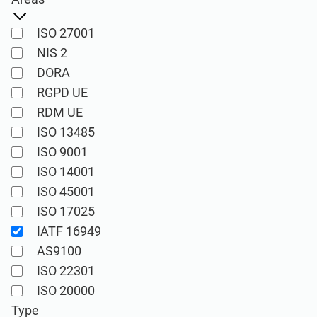
Voir la démo
RGPD UE
Infrastructures essentielles
ISO 27001
ISO 9001
Fabrication
NIS 2
DORA
RGPD UE
ISO 14001
Transport et distribution
RDM UE
ISO 13485
ISO 45001
Éducation
ISO 9001
ISO 14001
ISO 13485
Télécommunications
ISO 45001
ISO 17025
IATF 16949
RDM UE
Banque et finance
AS9100
ISO 22301
ISO 20000
Administration
ISO 20000
Type