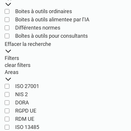
ISO 22301
Établissements de santé
Boites à outils ordinaires
Boites à outils alimentee par l’IA
ISO 17025
Dispositifs médicaux
Différentes normes
Boîtes à outils pour consultants
IATF 16949
Aéronautique
Effacer la recherche
Filters
AS9100
Automobile
clear filters
Areas
Laboratoires
ISO 27001
NIS 2
ISO 27001
DORA
Produits de mise en œuvre, de maintenance,
RGPD UE
de formation et de connaissances relatifs
RDM UE
Consultants
au Système de management de la sécurité
ISO 13485
de l’information (SMSI) conformément à la