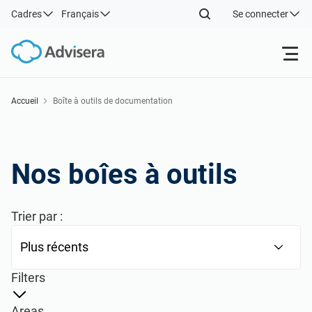
Cadres
Français
Se connecter
Produits
Accueil
Boîte à outils de documentation
Back
ISO 27001
Ressources gratuites
Nos boîes à outils
Back
Ressources
NIS2
Industries
Par type
Back
Trier par :
DORA
Consultants
À propos de nous
Par où commencer
ISO 42001
Entreprises informatiques et SaaS
Nous contacter
Filters
Autre
Areas