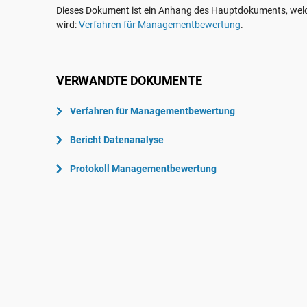
ISO 22301
Luft- und Raumfahrt
Dieses Dokument ist ein Anhang des Hauptdokuments, welc
wird:
Verfahren für Managementbewertung
.
ISO 17025
Automobilindustrie
IATF 16949
Laboratorien
AS9100
VERWANDTE DOKUMENTE
Verfahren für Managementbewertung
Bericht Datenanalyse
Protokoll Managementbewertung