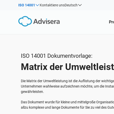
ISO 14001
Kontaktiere uns
Deutsch
Nach Typ
Produkte nach Rahmen:
Lösungen für die Industrie:
Pr
Artikel
IS
Be
ISO 27001
Berater
Webinare
Imp
Ums
NIS2
IT und SaaS Unternehmen
Ber
Inf
Kurse
DORA
Kritische Infrastruktur
White Paper
ISO 42001
Herstellung
ISO 14001 Dokumentvorlage:
Vorlagen & Tools
EU DSGVO
Transport und Vertrieb
Matrix der Umweltleis
Podcast
ISO 9001
Bildungswesen
ISO 14001
Telekommunikation
ALLE ANZEIGEN
Die Matrix der Umweltleistung ist die Auflistung der wichti
ISO 45001
Bankwesen und Finanzen
Unternehmen wahlweise aufzeichnen möchte, um die Insta
gewährleisten.
ISO 13485
Staatliche Stellen
EU MDR
Gesundheitsorganisationen
Das Dokument wurde für kleine und mittelgroße Organisatio
allzu komplexe und lange Dokumente für Sie zu viel des Gu
ISO 20000
Medizinprodukte