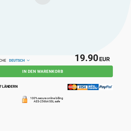
nnten Fachleuten auf lokaler und globaler
19.90
EUR
DEUTSCH
CHE
IN DEN WARENKORB
7 LÄNDERN
100% secure online billing
AES-256bit SSL safe