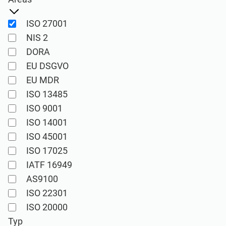
Demo ansehen
EU DSGVO
Kritische Infrastruktur
ISO 27001
ISO 9001
Herstellung
NIS 2
DORA
EU DSGVO
ISO 14001
Transport und Vertrieb
EU MDR
ISO 13485
ISO 45001
Bildungswesen
ISO 9001
ISO 14001
ISO 13485
Telekommunikation
ISO 45001
ISO 17025
IATF 16949
EU MDR
Bankwesen und Finanzen
AS9100
ISO 22301
ISO 20000
Staatliche Stellen
ISO 20000
Typ