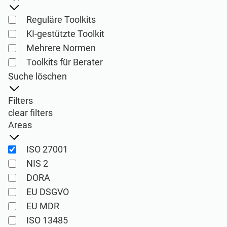
ISO 22301
Gesundheitsorganisationen
Reguläre Toolkits
KI-gestützte Toolkit
ISO 17025
Medizinprodukte
Mehrere Normen
Toolkits für Berater
IATF 16949
Luft- und Raumfahrt
Suche löschen
Filters
AS9100
Automobilindustrie
clear filters
Areas
Laboratorien
ISO 27001
NIS 2
ISO 27001
DORA
Umsetzung, Instandhaltung, Schulung und
EU DSGVO
Wissensprodukte für
EU MDR
Berater
Informationssicherheitsmanagementsystem
ISO 13485
e (ISMS) gemäß der Norm ISO 27001.