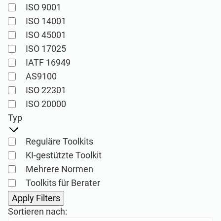
ISO 9001
Implementierung, Instandhaltung, Schulung
und Wissensprodukte für
ISO 14001
Beratungsunternehmen.
ISO 45001
ISO 17025
Conformio ISO 27001
IATF 16949
Software
AS9100
ISO 22301
Conformio für
Automatisieren Sie Ihre ISMS-
ISO 20000
Berater
Implementierung und -Instandhaltung mit
Typ
dem Risikoverzeichnis, der
Anwendbarkeitserklärung und Assistenten
Reguläre Toolkits
für alle erforderlichen Dokumente.
Bewältigung mehrerer ISO 27001-Projekte
KI-gestützte Toolkit
durch Automatisierung sich wiederholender
Aufgaben bei der ISMS-Implementierung.
Mehrere Normen
Toolkits für Berater
ISO 27001
Sortieren nach:
Dokumentations-Toolkits