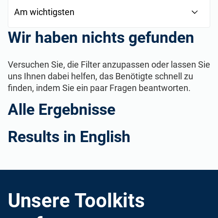
Berater-Toolkits
Alle erforderlichen Richtlinien, Verfahren und
Wir haben nichts gefunden
Formulare zur Umsetzung eines ISMS
gemäß ISO 27001
Versuchen Sie, die Filter anzupassen oder lassen Sie
Alle erforderlichen Richtlinien, Verfahren und
uns Ihnen dabei helfen, das Benötigte schnell zu
Formulare zur Umsetzung verschiedener
finden, indem Sie ein paar Fragen beantworten.
Normen und Vorschriften für Ihre Kunden.
Alle Ergebnisse
ISO 27001 Schulung und -
sensibilisierung
Results in English
Schulen Sie Ihre wichtigsten Personen in
Company Training Academy
Bezug auf die Anforderungen von ISO
für Berater
27001 und bieten Sie allen Ihren
Mitarbeitern Schulungen zur
Sensibilisierung im Bereich der
Unsere Toolkits
Organisieren Sie ein unternehmensweites
Cybersicherheit an.
Cybersicherheits-Bewusstseins-Programm