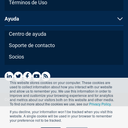
Términos de Uso
Ayuda
Centro de ayuda
Soporte de contacto
Socios
This website stores cookies on your computer. These cookies are
used to collect information about how you interact with our website
and allow us to remember you. We use this information in order to
improve and customize your browsing experience and for analytics
and metrics about our visitors both on this website and other media.
Copyright ©2026 Advisera Expert Solutions Ltd
To find out more about the cookies we use, see our
Privacy Policy
.
If you decline, your information won’t be tracked when you visit this
website. A single cookie will be used in your browser to remember
your preference not to be tracked.