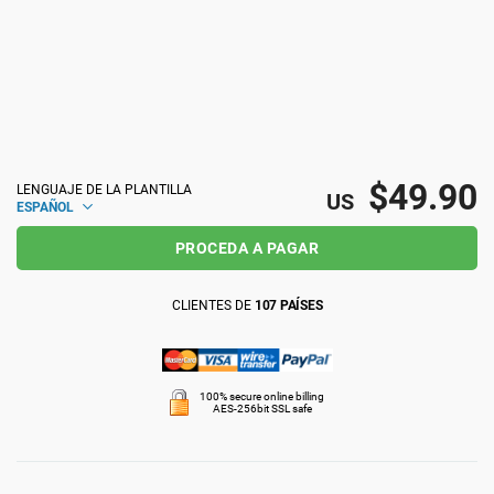
ISO 22301
Organizaciones sanitarias
ISO 17025
Productos sanitarios
IATF 16949
Aeroespacial
$49.90
LENGUAJE DE LA PLANTILLA
US
ESPAÑOL
AS9100
Automoción
PROCEDA A PAGAR
CLIENTES DE
107 PAÍSES
Laboratorios
100% secure online billing
AES-256bit SSL safe