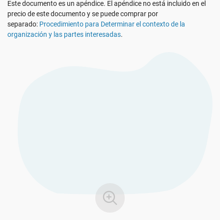
Este documento es un apéndice. El apéndice no está incluido en el
Ver Demo
RGPD UE
Infraestructura crítica
precio de este documento y se puede comprar por
separado:
Procedimiento para Determinar el contexto de la
organización y las partes interesadas
.
ISO 9001
Fabricación
ISO 14001
Transporte y distribución
ISO 45001
Educación
ISO 13485
Telecomunicaciones
MDR UE
Banca y finanzas
ISO 20000
Gobernanza