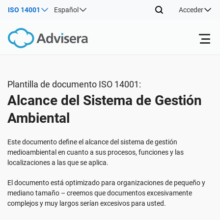
ISO 14001
Español
Acceder
Productos
Plantilla de documento ISO 14001:
Alcance del Sistema de Gestión
ISO 27001
Recursos gratuitos
Ambiental
Por tipo
NIS2
Sectores
Este documento define el alcance del sistema de gestión
medioambiental en cuanto a sus procesos, funciones y las
localizaciones a las que se aplica.
Por dónde empezar
DORA
Consultores
Acerca de nosotros
El documento está optimizado para organizaciones de pequeño y
mediano tamaño – creemos que documentos excesivamente
Otros
ISO 42001
Empresas de TI y SaaS
Contáctenos
complejos y muy largos serían excesivos para usted.