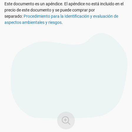
Este documento es un apéndice. El apéndice no está incluido en el
Ver Demo
RGPD UE
Infraestructura crítica
precio de este documento y se puede comprar por
separado:
Procedimiento para la Identificación y evaluación de
aspectos ambientales y riesgos
.
ISO 9001
Fabricación
ISO 14001
Transporte y distribución
ISO 45001
Educación
ISO 13485
Telecomunicaciones
MDR UE
Banca y finanzas
ISO 20000
Gobernanza