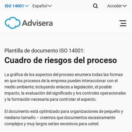
ISO 14001
Español
Acceder
Productos
Plantilla de documento ISO 14001:
Cuadro de riesgos del proceso
ISO 27001
Recursos gratuitos
La gráfica de los aspectos del proceso enumera todas las formas
Por tipo
NIS2
Sectores
en que los procesos de la empresa pueden interaccionar con el
medio ambiente; incluyendo enlaces a legislación, el posible
impacto, la evaluación del significado y los controles operacionales
Por dónde empezar
DORA
Consultores
y la formación necesaria para controlar el aspecto.
Acerca de nosotros
El documento está optimizado para organizaciones de pequeño y
Otros
mediano tamaño – creemos que documentos excesivamente
ISO 42001
Empresas de TI y SaaS
Contáctenos
complejos y muy largos serían excesivos para usted.