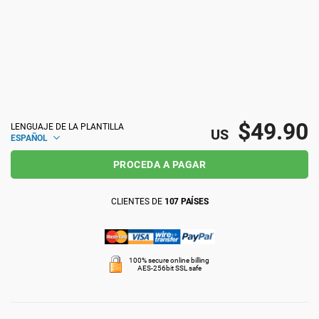
ISO 22301
Organizaciones sanitarias
ISO 17025
Productos sanitarios
IATF 16949
Aeroespacial
$49.90
LENGUAJE DE LA PLANTILLA
US
ESPAÑOL
AS9100
Automoción
PROCEDA A PAGAR
CLIENTES DE
107 PAÍSES
Laboratorios
100% secure online billing
AES-256bit SSL safe