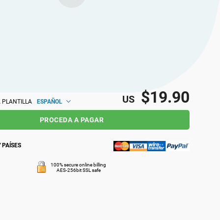
$19.90
US
ESPAÑOL
 PLANTILLA
PROCEDA A PAGAR
 PAÍSES
100% secure online billing
AES-256bit SSL safe