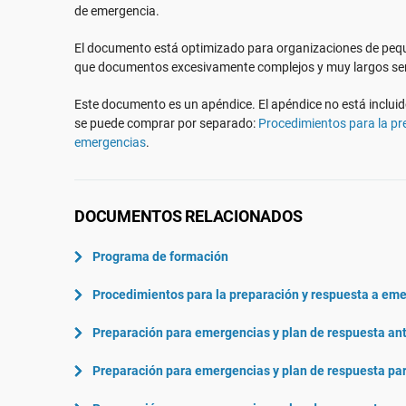
ISO 22301
Aeroespacial
de emergencia.
ISO 17025
Automoción
El documento está optimizado para organizaciones de pe
IATF 16949
Laboratorios
que documentos excesivamente complejos y muy largos ser
AS9100
Este documento es un apéndice. El apéndice no está incluid
se puede comprar por separado:
Procedimientos para la pr
emergencias
.
DOCUMENTOS RELACIONADOS
Programa de formación
Procedimientos para la preparación y respuesta a em
Preparación para emergencias y plan de respuesta an
Preparación para emergencias y plan de respuesta pa