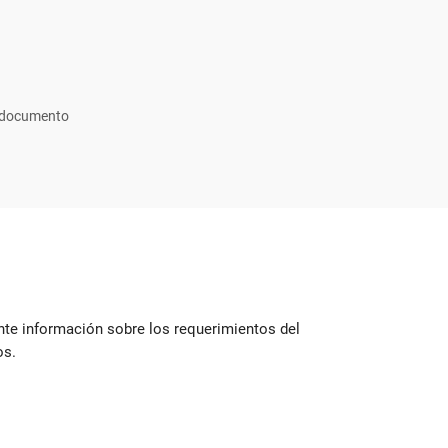
r documento
ente información sobre los requerimientos del
os.