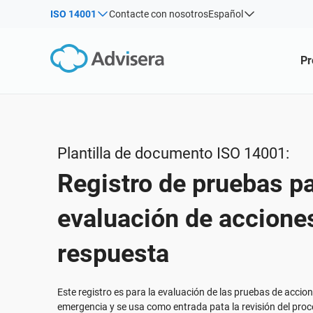
ISO 14001
Contacte con nosotros
Español
Por tipo
Productos por estructura:
Soluciones sectoriales:
Pr
Artículos
IS
Co
ISO 27001
Consultores
Webinars
Pro
Pro
NIS2
Empresas de TI y SaaS
con
Sis
Cursos
DORA
Infraestructura crítica
270
Libros blancos
ISO 42001
Fabricación
Plantilla de documento ISO 14001:
Plantillas y Herramientas
RGPD UE
Transporte y distribución
Registro de pruebas pa
Podcast
ISO 9001
Educación
ISO 14001
Telecomunicaciones
VER TODO
evaluación de accione
ISO 45001
Banca y finanzas
respuesta
ISO 13485
Gobernanza
MDR UE
Organizaciones sanitarias
Este registro es para la evaluación de las pruebas de accio
ISO 20000
Productos sanitarios
emergencia y se usa como entrada pata la revisión del proc