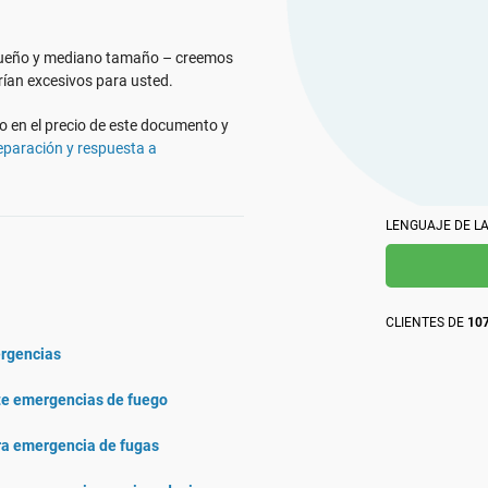
pregunta relacionada con ISO 27001 (SGSI), ISO 9001
Cree documentación de ISO 27001, obtenga
usted.
(SGC) e ISO Crea documentos de cumplimiento
respuestas instantáneas a cualquier pregunta
normativo, obtén respuestas inmediatas a tus dudas
relacionada con ISO 27001 y el SGSI, perfeccione su
queño y mediano tamaño – creemos
sobre el cumplimiento, elabora materiales de
redacción y desarrolle materiales de formación en
formación más rápidamente y perfecciona tus textos
ían excesivos para usted.
seguridad más rápido con la plataforma impulsada
gracias a la plataforma de Advisera, basada en
por IA de Advisera.
inteligencia artificial y en conocimientos propios sobre
o en el precio de este documento y
cumplimiento normativo.
eparación y respuesta a
LENGUAJE DE LA
CLIENTES DE
107
ergencias
te emergencias de fuego
ra emergencia de fugas