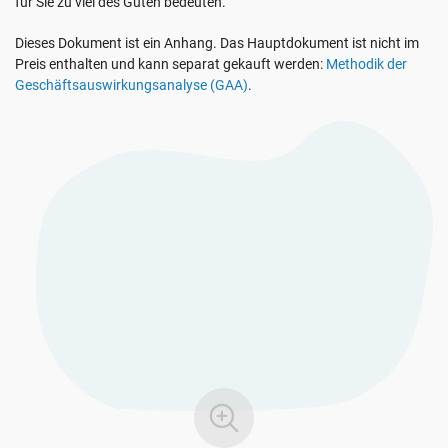
für Sie zu viel des Guten bedeuten.
Demo Ansehen
EU DSGVO
Kritische Infrastruktur
Dieses Dokument ist ein Anhang. Das Hauptdokument ist nicht im
Preis enthalten und kann separat gekauft werden:
Methodik der
ISO 9001
Herstellung
Geschäftsauswirkungsanalyse (GAA)
.
ISO 14001
Transport und Vertrieb
ISO 45001
Bildungswesen
ISO 13485
Telekommunikation
EU MDR
Bankwesen und Finanzen
ISO 20000
Staatliche Stellen