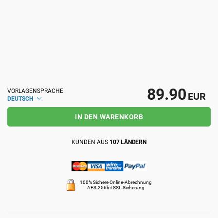
ISO 22301
Gesundheitsorganisationen
ISO 17025
Medizinprodukte
IATF 16949
Luft- und Raumfahrt
89.90
VORLAGENSPRACHE
EUR
DEUTSCH
AS9100
Automobilindustrie
IN DEN WARENKORB
Laboratorien
KUNDEN AUS
107 LÄNDERN
100% Sichere Online-Abrechnung
AES-256bit SSL-Sicherung