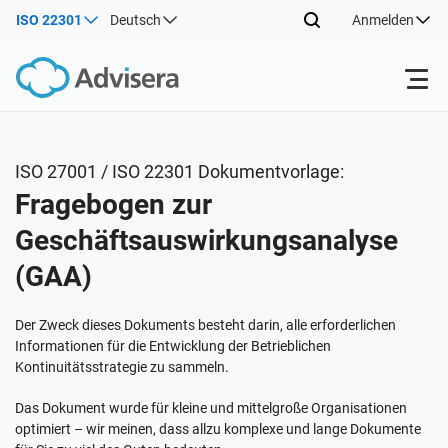
ISO 22301
Deutsch
Anmelden
Produkte
ISO 27001 / ISO 22301 Dokumentvorlage:
Fragebogen zur
ISO 27001
Kostenlose Ressourcen
Geschäftsauswirkungsanalyse
(GAA)
Nach Typ
NIS2
Industrien
Der Zweck dieses Dokuments besteht darin, alle erforderlichen
Wo fängt man an
DORA
Berater
Über uns
Informationen für die Entwicklung der Betrieblichen
Kontinuitätsstrategie zu sammeln.
Sonstiges
ISO 42001
IT und SaaS Unternehmen
Kontakt
Das Dokument wurde für kleine und mittelgroße Organisationen
optimiert – wir meinen, dass allzu komplexe und lange Dokumente