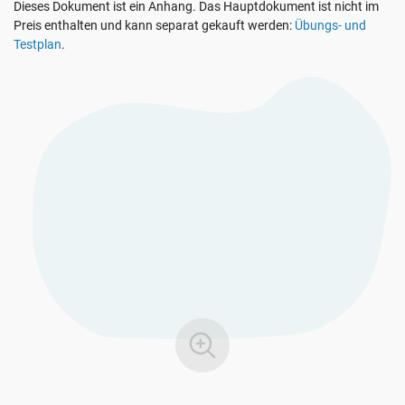
Dieses Dokument ist ein Anhang. Das Hauptdokument ist nicht im
Demo Ansehen
EU DSGVO
Kritische Infrastruktur
Preis enthalten und kann separat gekauft werden:
Übungs- und
Testplan
.
ISO 9001
Herstellung
ISO 14001
Transport und Vertrieb
ISO 45001
Bildungswesen
ISO 13485
Telekommunikation
EU MDR
Bankwesen und Finanzen
ISO 20000
Staatliche Stellen