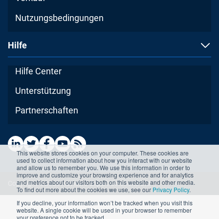
Nutzungsbedingungen
Hilfe
Hilfe Center
Unterstützung
Partnerschaften
This website stores cookies on your computer. These cookies are
used to collect information about how you interact with our website
and allow us to remember you. We use this information in order to
improve and customize your browsing experience and for analytics
and metrics about our visitors both on this website and other media.
Copyright ©2026 Advisera Expert Solutions Ltd
To find out more about the cookies we use, see our
Privacy Policy
.
If you decline, your information won’t be tracked when you visit this
website. A single cookie will be used in your browser to remember
your preference not to be tracked.