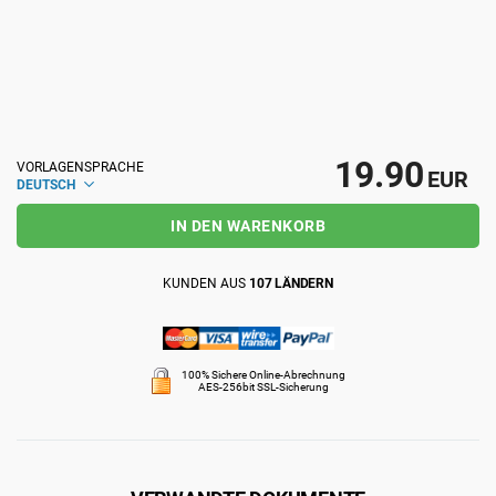
ISO 22301
Gesundheitsorganisationen
ISO 17025
Medizinprodukte
19.90
VORLAGENSPRACHE
IATF 16949
Luft- und Raumfahrt
EUR
DEUTSCH
IN DEN WARENKORB
AS9100
Automobilindustrie
KUNDEN AUS
107 LÄNDERN
Laboratorien
100% Sichere Online-Abrechnung
AES-256bit SSL-Sicherung