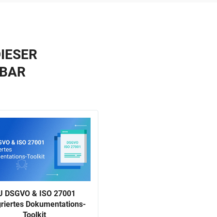
IESER
GBAR
U DSGVO & ISO 27001
griertes Dokumentations-
Toolkit