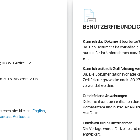
BENUTZERFREUNDLIC
Kann ich das Dokument bearbeiten
Ja. Das Dokument ist vollständig 
nur die für Ihr Unternehmen spezi
ein.
; DSGVO Artikel 32
Kann ich es für die Zertifizierung v
Ja. Die Dokumentationsvorlage k
d 2016, MS Word 2019
Zertifizierungszwecke nach ISO 
verwendet werden.
Gut definierte Anweisungen
Dokumentvorlagen enthalten durc
Kommentare und bieten eine klar
achen hier klicken:
English
,
Ausfüllen.
rançais
,
Português
Entwickelt für Ihr Unternehmen
Die Vorlage wurde für kleine und
entwickelt.