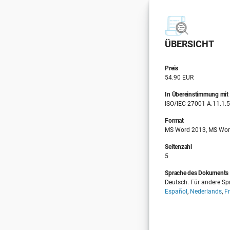
ÜBERSICHT
Preis
54.90 EUR
In Übereinstimmung mit
ISO/IEC 27001 A.11.1.5
Format
MS Word 2013, MS Wor
Seitenzahl
5
Sprache des Dokuments
Deutsch. Für andere Spr
Español
,
Nederlands
,
F