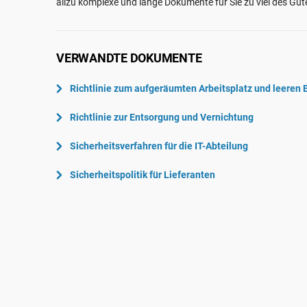
allzu komplexe und lange Dokumente für Sie zu viel des Gu
ISO 22301
Luft- und Raumfahrt
ISO 17025
Automobilindustrie
IATF 16949
Laboratorien
VERWANDTE DOKUMENTE
AS9100
Richtlinie zum aufgeräumten Arbeitsplatz und leeren 
Richtlinie zur Entsorgung und Vernichtung
Sicherheitsverfahren für die IT-Abteilung
Sicherheitspolitik für Lieferanten