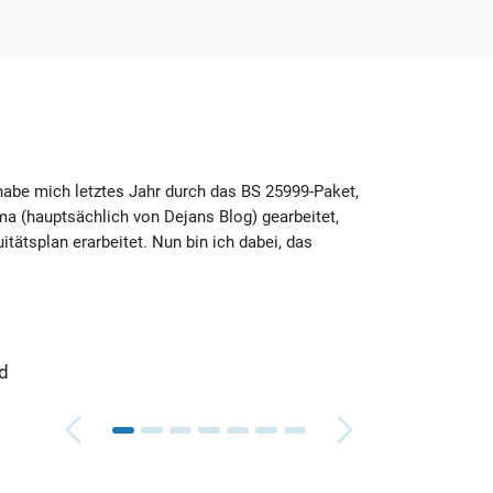
habe mich letztes Jahr durch das BS 25999-Paket,
Ich bi
a (hauptsächlich von Dejans Blog) gearbeitet,
Dokume
tätsplan erarbeitet. Nun bin ich dabei, das
guter 
Brian
Comp
td