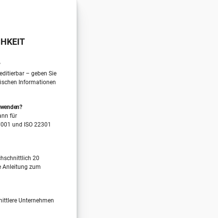
HKEIT
?
editierbar – geben Sie
fischen Informationen
erwenden?
ann für
27001 und ISO 22301
hschnittlich 20
e Anleitung zum
 mittlere Unternehmen