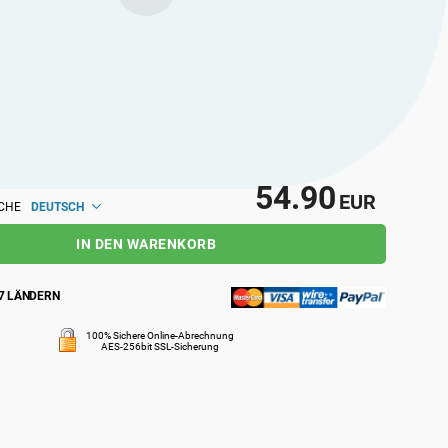
nnten Fachleuten auf lokaler und globaler
54.90
EUR
DEUTSCH
CHE
IN DEN WARENKORB
7 LÄNDERN
100% Sichere Online-Abrechnung
AES-256bit SSL-Sicherung