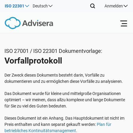
ISO 22301
Deutsch
Anmelden
Produkte
ISO 27001 / ISO 22301 Dokumentvorlage:
Vorfallprotokoll
ISO 27001
Kostenlose Ressourcen
Der Zweck dieses Dokuments besteht darin, Vorfälle zu
Nach Typ
NIS2
Industrien
dokumentieren und zu ermöglichen diese Vorfälle zu analysieren.
Das Dokument wurde für kleine und mittelgroße Organisationen
Wo fängt man an
DORA
Berater
optimiert – wir meinen, dass allzu komplexe und lange Dokumente
Über uns
für Sie zu viel des Guten bedeuten.
Sonstiges
Dieses Dokument ist ein Anhang. Das Hauptdokument ist nicht im
ISO 42001
IT und SaaS Unternehmen
Kontakt
Preis enthalten und kann separat gekauft werden:
Plan für
betriebliches Kontinuitätsmanagement
.