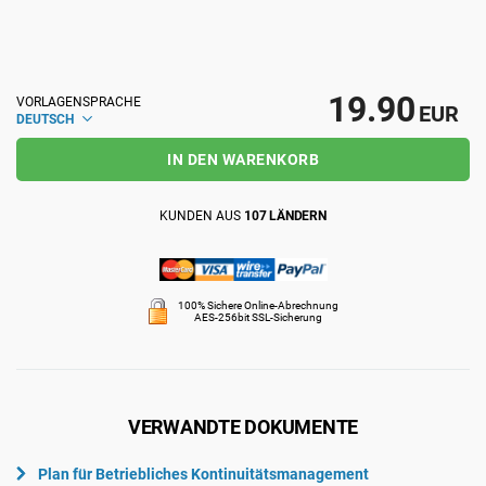
ISO 22301
Gesundheitsorganisationen
ISO 17025
Medizinprodukte
19.90
VORLAGENSPRACHE
EUR
DEUTSCH
IN DEN WARENKORB
IATF 16949
Luft- und Raumfahrt
KUNDEN AUS
107 LÄNDERN
AS9100
Automobilindustrie
100% Sichere Online-Abrechnung
Laboratorien
AES-256bit SSL-Sicherung
VERWANDTE DOKUMENTE
Plan für Betriebliches Kontinuitätsmanagement