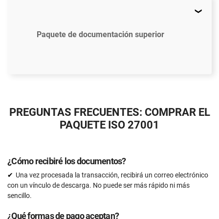
Paquete de documentación superior
$2397
US
PREGUNTAS FRECUENTES: COMPRAR EL
45 plantillas de documentos que cumplen con ISO
PAQUETE ISO 27001
27001
Plantillas de documentos actualizadas a la versión
ISO 27001:2022
¿Cómo recibiré los documentos?
Acceso a tutoriales en video (En Inglés)
Una vez procesada la transacción, recibirá un correo electrónico
con un vínculo de descarga. No puede ser más rápido ni más
Herramienta de Análisis de Brecha en ISO 27001
sencillo.
Soporte mediante correo electrónico
¿Qué formas de pago aceptan?