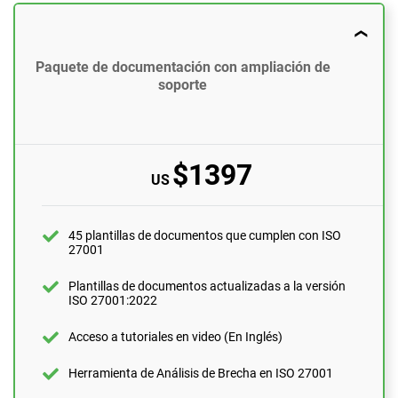
US
45 plantillas de documentos que cumplen con ISO
Paquete de documentación con ampliación de
27001
soporte
Plantillas de documentos actualizadas a la versión
ISO 27001:2022
Acceso a tutoriales en video (En Inglés)
$1397
US
Herramienta de Análisis de Brecha en ISO 27001
Soporte mediante correo electrónico
45 plantillas de documentos que cumplen con ISO
27001
10 preguntas por mes
Asistencia personalizada con un experto en ISO
Plantillas de documentos actualizadas a la versión
27001
ISO 27001:2022
1 hora
Acceso a tutoriales en video (En Inglés)
Revisión de expertos (documentos completos)
1 documento
Herramienta de Análisis de Brecha en ISO 27001