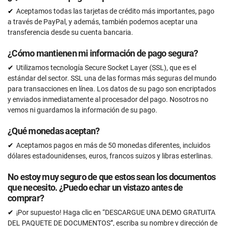
Ilimitado
Aceptamos todas las tarjetas de crédito más importantes, pago
a través de PayPal, y además, también podemos aceptar una
Asistencia personalizada con un experto en ISO
27001
transferencia desde su cuenta bancaria.
15 horas
¿Cómo mantienen mi información de pago segura?
Revisión de expertos (documentos completos)
Utilizamos tecnología Secure Socket Layer (SSL), que es el
15 documentos
estándar del sector. SSL una de las formas más seguras del mundo
Programa de formación en concienciación sobre
para transacciones en línea. Los datos de su pago son encriptados
seguridad (En Inglés)
y enviados inmediatamente al procesador del pago. Nosotros no
vemos ni guardamos la información de su pago.
50 usuarios
Revisión previa a la auditoría
¿Qué monedas aceptan?
Aceptamos pagos en más de 50 monedas diferentes, incluidos
dólares estadounidenses, euros, francos suizos y libras esterlinas.
SOLICÍTELO AHORA
No estoy muy seguro de que estos sean los documentos
que necesito. ¿Puedo echar un vistazo antes de
comprar?
¡Por supuesto! Haga clic en “DESCARGUE UNA DEMO GRATUITA
DEL PAQUETE DE DOCUMENTOS”, escriba su nombre y dirección de