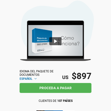
ISO 22301
Organizaciones sanitarias
ISO 17025
Productos sanitarios
IATF 16949
Aeroespacial
AS9100
Automoción
Laboratorios
IDIOMA DEL PAQUETE DE 
$897
DOCUMENTOS
US
ESPAÑOL
PROCEDA A PAGAR
CLIENTES DE
107 PAÍSES