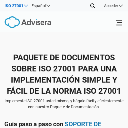
ISO 27001
Español
Acceder
Productos
Volver
PAQUETE DE DOCUMENTOS
ISO 27001
Recursos gratuitos
SOBRE ISO 27001 PARA UNA
Volver
Por tipo
IMPLEMENTACIÓN SIMPLE Y
NIS2
Sectores
FÁCIL DE LA NORMA ISO 27001
Volver
Por dónde empezar
DORA
Consultores
Acerca de nosotros
Implemente ISO 27001 usted mismo, y hágalo fácil y eficientemente
con nuestro Paquete de Documentación.
Otros
ISO 42001
Empresas de TI y SaaS
Contáctenos
Guía paso a paso con
SOPORTE DE