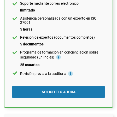
Programa de formación en concienciación sobre
Soporte mediante correo electrónico
seguridad (En Inglés)
Ilimitado
10 usuarios
Asistencia personalizada con un experto en ISO
Revisión previa a la auditoría
27001
5 horas
Revisión de expertos (documentos completos)
SOLICÍTELO AHORA
5 documentos
Programa de formación en concienciación sobre
seguridad (En Inglés)
25 usuarios
Revisión previa a la auditoría
SOLICÍTELO AHORA