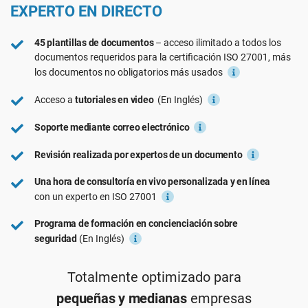
EXPERTO EN DIRECTO
Ver Demo
RGPD UE
Infraestructura crítica
45 plantillas de documentos
– acceso ilimitado a todos los
documentos requeridos para la certificación
ISO 9001
Fabricación
ISO 27001
, más
los documentos no obligatorios más usados
Acceso a
tutoriales en video
(En Inglés)
ISO 14001
Transporte y distribución
Soporte mediante correo electrónico
ISO 45001
Educación
Revisión realizada por expertos de un documento
Una hora de consultoría en vivo personalizada y en línea
ISO 13485
Telecomunicaciones
con un experto en ISO 27001
Programa de formación en concienciación sobre
MDR UE
Banca y finanzas
seguridad
(En Inglés)
Totalmente optimizado para
ISO 20000
Gobernanza
pequeñas y medianas
empresas