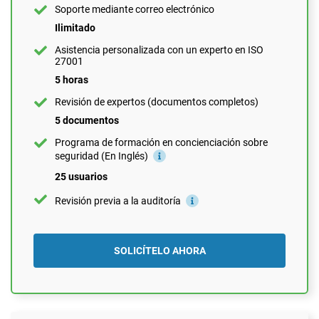
Programa de formación en concienciación sobre
Soporte mediante correo electrónico
seguridad (En Inglés)
Ilimitado
10 usuarios
Asistencia personalizada con un experto en ISO
Revisión previa a la auditoría
27001
5 horas
Revisión de expertos (documentos completos)
SOLICÍTELO AHORA
5 documentos
Programa de formación en concienciación sobre
seguridad (En Inglés)
25 usuarios
Revisión previa a la auditoría
SOLICÍTELO AHORA