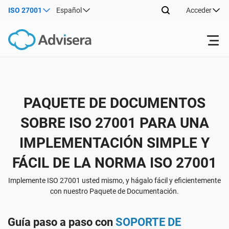
ISO 27001
Español
Acceder
Productos
Volver
PAQUETE DE DOCUMENTOS
ISO 27001
Recursos gratuitos
SOBRE ISO 27001 PARA UNA
Volver
Por tipo
IMPLEMENTACIÓN SIMPLE Y
NIS2
Sectores
FÁCIL DE LA NORMA ISO 27001
Volver
Por dónde empezar
DORA
Consultores
Acerca de nosotros
Implemente ISO 27001 usted mismo, y hágalo fácil y eficientemente
con nuestro Paquete de Documentación.
Otros
ISO 42001
Empresas de TI y SaaS
Contáctenos
Guía paso a paso con
SOPORTE DE