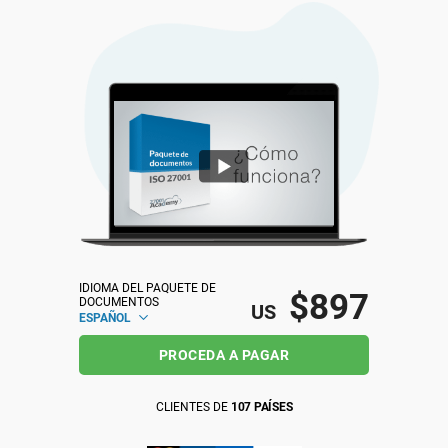
ISO 22301
Organizaciones sanitarias
ISO 17025
Productos sanitarios
IATF 16949
Aeroespacial
AS9100
Automoción
Laboratorios
IDIOMA DEL PAQUETE DE 
$897
DOCUMENTOS
US
ESPAÑOL
PROCEDA A PAGAR
CLIENTES DE
107 PAÍSES