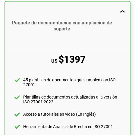
US
45 plantillas de documentos que cumplen con ISO
Paquete de documentación con ampliación de
27001
soporte
Plantillas de documentos actualizadas a la versión
ISO 27001:2022
Acceso a tutoriales en video (En Inglés)
$1397
US
Herramienta de Análisis de Brecha en ISO 27001
Soporte mediante correo electrónico
45 plantillas de documentos que cumplen con ISO
27001
10 preguntas por mes
Asistencia personalizada con un experto en ISO
Plantillas de documentos actualizadas a la versión
27001
ISO 27001:2022
1 hora
Acceso a tutoriales en video (En Inglés)
Revisión de expertos (documentos completos)
1 documento
Herramienta de Análisis de Brecha en ISO 27001