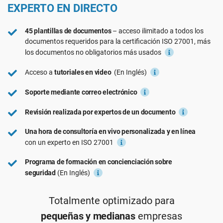
EXPERTO EN DIRECTO
Ver Demo
RGPD UE
Infraestructura crítica
45 plantillas de documentos
– acceso ilimitado a todos los
documentos requeridos para la certificación
ISO 9001
Fabricación
ISO 27001
, más
los documentos no obligatorios más usados
Acceso a
tutoriales en video
(En Inglés)
ISO 14001
Transporte y distribución
Soporte mediante correo electrónico
ISO 45001
Educación
Revisión realizada por expertos de un documento
Una hora de consultoría en vivo personalizada y en línea
ISO 13485
Telecomunicaciones
con un experto en ISO 27001
Programa de formación en concienciación sobre
MDR UE
Banca y finanzas
seguridad
(En Inglés)
Totalmente optimizado para
ISO 20000
Gobernanza
pequeñas y medianas
empresas