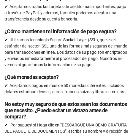
Ilimitado
Aceptamos todas las tarjetas de crédito más importantes, pago
a través de PayPal, y además, también podemos aceptar una
Asistencia personalizada con un experto en ISO
27001
transferencia desde su cuenta bancaria.
15 horas
¿Cómo mantienen mi información de pago segura?
Revisión de expertos (documentos completos)
Utilizamos tecnología Secure Socket Layer (SSL), que es el
15 documentos
estándar del sector. SSL una de las formas más seguras del mundo
Programa de formación en concienciación sobre
para transacciones en línea. Los datos de su pago son encriptados
seguridad (En Inglés)
y enviados inmediatamente al procesador del pago. Nosotros no
vemos ni guardamos la información de su pago.
50 usuarios
Revisión previa a la auditoría
¿Qué monedas aceptan?
Aceptamos pagos en más de 50 monedas diferentes, incluidos
dólares estadounidenses, euros, francos suizos y libras esterlinas.
SOLICÍTELO AHORA
No estoy muy seguro de que estos sean los documentos
que necesito. ¿Puedo echar un vistazo antes de
comprar?
¡Por supuesto! Haga clic en “DESCARGUE UNA DEMO GRATUITA
DEL PAQUETE DE DOCUMENTOS”, escriba su nombre y dirección de