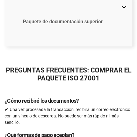
Paquete de documentación superior
$2397
US
PREGUNTAS FRECUENTES: COMPRAR EL
45 plantillas de documentos que cumplen con ISO
PAQUETE ISO 27001
27001
Plantillas de documentos actualizadas a la versión
ISO 27001:2022
¿Cómo recibiré los documentos?
Acceso a tutoriales en video (En Inglés)
Una vez procesada la transacción, recibirá un correo electrónico
con un vínculo de descarga. No puede ser más rápido ni más
Herramienta de Análisis de Brecha en ISO 27001
sencillo.
Soporte mediante correo electrónico
¿Qué formas de pago aceptan?