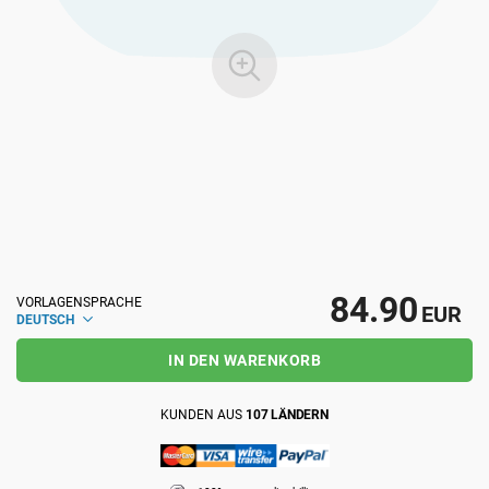
ISO 22301
Gesundheitsorganisationen
ISO 17025
Medizinprodukte
IATF 16949
Luft- und Raumfahrt
AS9100
Automobilindustrie
84.90
VORLAGENSPRACHE
EUR
Laboratorien
DEUTSCH
IN DEN WARENKORB
KUNDEN AUS
107 LÄNDERN