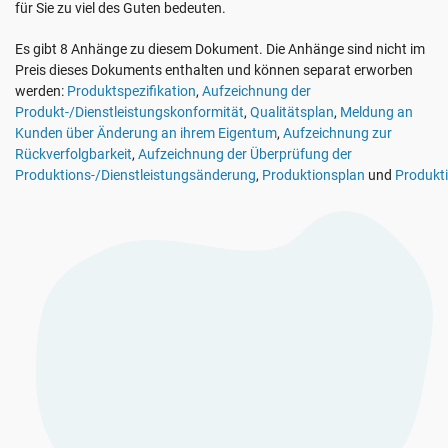
für Sie zu viel des Guten bedeuten.
Demo Ansehen
EU DSGVO
Kritische Infrastruktur
Es gibt 8 Anhänge zu diesem Dokument. Die Anhänge sind nicht im
Preis dieses Dokuments enthalten und können separat erworben
ISO 9001
Herstellung
werden:
Produktspezifikation
,
Aufzeichnung der
Produkt-/Dienstleistungskonformität
,
Qualitätsplan
,
Meldung an
Kunden über Änderung an ihrem Eigentum
,
Aufzeichnung zur
ISO 14001
Transport und Vertrieb
Rückverfolgbarkeit
,
Aufzeichnung der Überprüfung der
Produktions-/Dienstleistungsänderung
,
Produktionsplan
und
Produkti
ISO 45001
Bildungswesen
ISO 13485
Telekommunikation
EU MDR
Bankwesen und Finanzen
ISO 20000
Staatliche Stellen