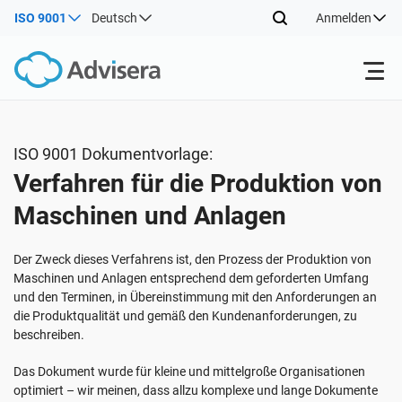
ISO 9001
Deutsch
Anmelden
Produkte
ISO 9001 Dokumentvorlage:
Verfahren für die Produktion von
ISO 27001
Kostenlose Ressourcen
Maschinen und Anlagen
Nach Typ
NIS2
Industrien
Der Zweck dieses Verfahrens ist, den Prozess der Produktion von
Maschinen und Anlagen entsprechend dem geforderten Umfang
und den Terminen, in Übereinstimmung mit den Anforderungen an
Wo fängt man an
DORA
Berater
Über uns
die Produktqualität und gemäß den Kundenanforderungen, zu
beschreiben.
Sonstiges
ISO 42001
IT und SaaS Unternehmen
Kontakt
Das Dokument wurde für kleine und mittelgroße Organisationen
optimiert – wir meinen, dass allzu komplexe und lange Dokumente