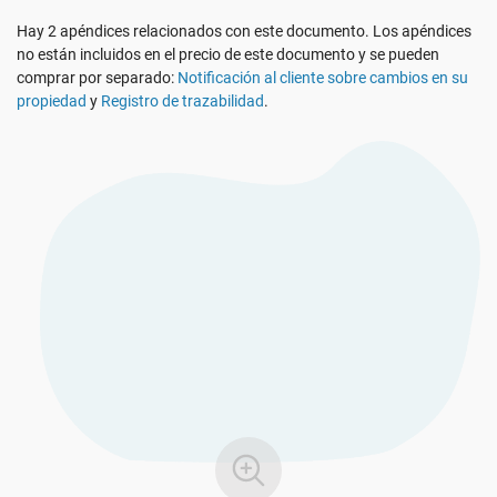
Ver Demo
RGPD UE
Infraestructura crítica
Hay 2 apéndices relacionados con este documento. Los apéndices
no están incluidos en el precio de este documento y se pueden
comprar por separado:
Notificación al cliente sobre cambios en su
ISO 9001
Fabricación
propiedad
y
Registro de trazabilidad
.
ISO 14001
Transporte y distribución
ISO 45001
Educación
ISO 13485
Telecomunicaciones
MDR UE
Banca y finanzas
ISO 20000
Gobernanza