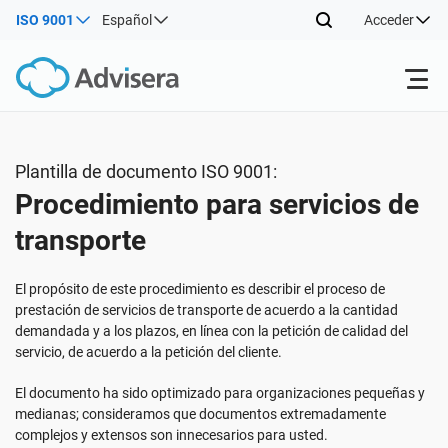
ISO 9001
Español
Acceder
Productos
Plantilla de documento ISO 9001:
Procedimiento para servicios de
ISO 27001
Recursos gratuitos
transporte
Por tipo
NIS2
Sectores
El propósito de este procedimiento es describir el proceso de
prestación de servicios de transporte de acuerdo a la cantidad
demandada y a los plazos, en línea con la petición de calidad del
Por dónde empezar
DORA
Consultores
Acerca de nosotros
servicio, de acuerdo a la petición del cliente.
El documento ha sido optimizado para organizaciones pequeñas y
Otros
ISO 42001
Empresas de TI y SaaS
Contáctenos
medianas; consideramos que documentos extremadamente
complejos y extensos son innecesarios para usted.