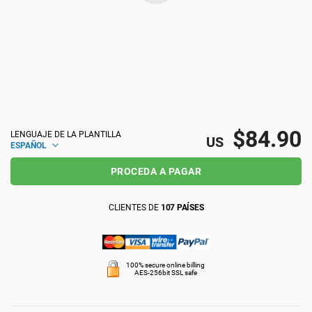
ISO 22301
Organizaciones sanitarias
ISO 17025
Productos sanitarios
IATF 16949
Aeroespacial
$84.90
LENGUAJE DE LA PLANTILLA
US
ESPAÑOL
AS9100
Automoción
PROCEDA A PAGAR
Laboratorios
CLIENTES DE
107 PAÍSES
100% secure online billing
AES-256bit SSL safe