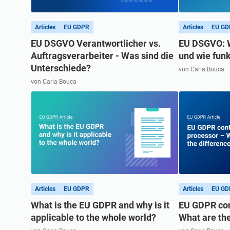
ISO 20000
Medizinprodukte
ISO 22301
Luft- und Raumfahrt
Articles
EU GDPR
Articles
EU GD
ISO 17025
Automobilindustrie
EU DSGVO Verantwortlicher vs.
EU DSGVO: W
IATF 16949
Laboratorien
Auftragsverarbeiter - Was sind die
und wie funk
Unterschiede?
von Carla Bouca
AS9100
von Carla Bouca
Articles
EU GDPR
Articles
EU GD
What is the EU GDPR and why is it
EU GDPR cont
applicable to the whole world?
What are the