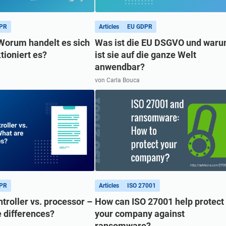
Erstellen Sie ISO 27001-Dokumentation, erhalten Sie
Antworten auf Compliance-Fragen, erstellen Sie
Mitarbeite
sofort Antworten auf alle Fragen zu ISO 27001 und dem
Materialien für Schulungen schneller und optimieren Sie
gleichgesi
ISMS, verfeinern Sie Ihre Texte und erstellen Sie mit
Ihre Texte mithilfe der KI-gestützten Plattform von
Ebene.
PR
Articles
EU GDPR
Adiseras KI-gestützter Plattform schneller
Advisera, die auf proprietärem Compliance-Wissen
Schulungsmaterialien zur Informationssicherheit.
orum handelt es sich
Was ist die EU DSGVO und war
basiert.
tioniert es?
ist sie auf die ganze Welt
anwendbar?
von Carla Bouca
PR
Articles
ISO 27001
roller vs. processor –
How can ISO 27001 help protect
 differences?
your company against
ransomware?