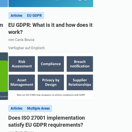
r und treffen Sie eine Gemeinschaft von
nnten Fachleuten auf lokaler und globaler
Articles
EU GDPR
um
EU GDPR: What is it and how does it
work?
von Carla Bouca
Verfügbar auf Englisch
Articles
Multiple Areas
Does ISO 27001 implementation
satisfy EU GDPR requirements?