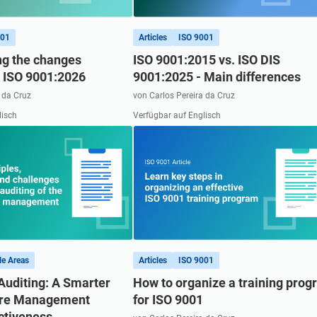
Erstellen Sie ISO 27001-Dokumentation, erhalten Sie
Antworten auf Compliance-Fragen, erstellen Sie
Mitarbeite
sofort Antworten auf alle Fragen zu ISO 27001 und dem
Materialien für Schulungen schneller und optimieren Sie
gleichgesi
ISMS, verfeinern Sie Ihre Texte und erstellen Sie mit
Ihre Texte mithilfe der KI-gestützten Plattform von
Ebene.
001
Articles
ISO 9001
Adiseras KI-gestützter Plattform schneller
Advisera, die auf proprietärem Compliance-Wissen
Schulungsmaterialien zur Informationssicherheit.
g the changes
ISO 9001:2015 vs. ISO DIS
basiert.
o ISO 9001:2026
9001:2025 - Main differences
 da Cruz
von Carlos Pereira da Cruz
lisch
Verfügbar auf Englisch
le Areas
Articles
ISO 9001
Auditing: A Smarter
How to organize a training pro
ure Management
for ISO 9001
ctiveness