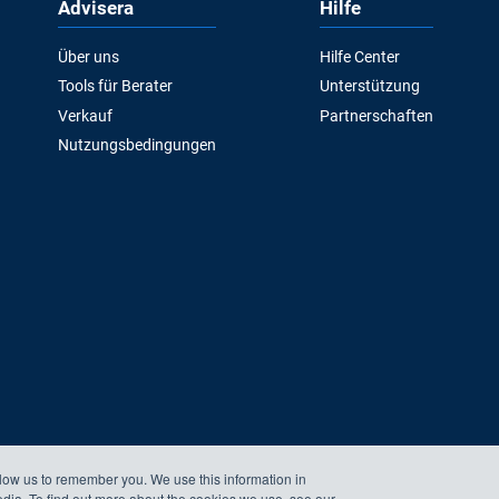
Advisera
Hilfe
Über uns
Hilfe Center
Tools für Berater
Unterstützung
Verkauf
Partnerschaften
Nutzungsbedingungen
llow us to remember you. We use this information in
edia. To find out more about the cookies we use, see our