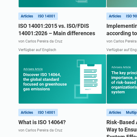
ISO 20000
Medizinprodukte
ISO 22301
Luft- und Raumfahrt
Articles
ISO 14001
Articles
ISO 9
ISO 17025
Automobilindustrie
ISO 14001:2015 vs. ISO/FDIS
Implementin
IATF 16949
Laboratorien
14001:2026 – Main differences
according t
von Carlos Pereira da Cruz
von Carlos Pereira
AS9100
Verfügbar auf Englisch
Verfügbar auf Eng
Articles
ISO 14001
Articles
Multip
What is ISO 14064?
Risk-Based 
Way to Ens
von Carlos Pereira da Cruz
System Effe