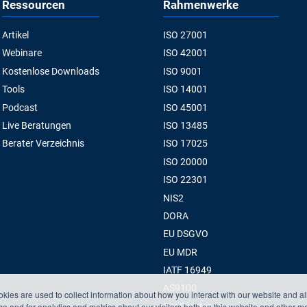
Ressourcen
Rahmenwerke
Artikel
ISO 27001
Webinare
ISO 42001
Kostenlose Downloads
ISO 9001
Tools
ISO 14001
Podcast
ISO 45001
Live Beratungen
ISO 13485
Berater Verzeichnis
ISO 17025
ISO 20000
ISO 22301
NIS2
DORA
EU DSGVO
EU MDR
IATF 16949
AS9100
kies are used to collect information about how you interact with our website and a
Für Berater
 and for analytics and metrics about our visitors both on this website and other m