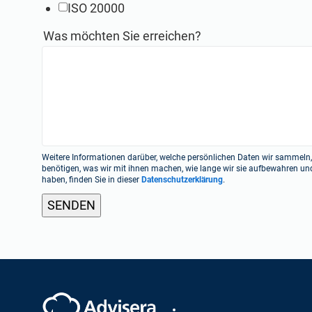
ISO 20000
Was möchten Sie erreichen?
Kurse zur Gründung und zum Wachstum einer 
ISO 27001 Online-Kurse
Akkreditierte Kurse für Lead Auditoren und Lead Implem
Akkreditierte Kurse für Einzelpersonen und Sicherheitsfac
Weitere Informationen darüber, welche persönlichen Daten wir sammeln
benötigen, was wir mit ihnen machen, wie lange wir sie aufbewahren un
haben, finden Sie in dieser
Datenschutzerklärung
.
Experta – KI-Copilot für Compliance und Beratun
Experta – KI-Copilot für ISO 27001-Compliance
Erstellen Sie Compliance-Dokumente, erhalten Sie sofort A
Erstellen Sie ISO 27001-Dokumentation, erhalten Sie sofo
gestützten Plattform von Advisera, die auf proprietärem
schneller Schulungsmaterialien zur Informationssicherhei