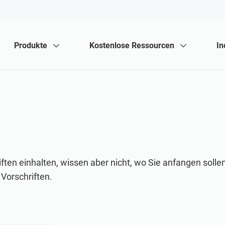
Produkte
Kostenlose Ressourcen
In
Wo fängt man an
ISO 27001
NIS2
ISO 42001
Für Berater
ISO 9001
EU DSGVO
ISO 13485
n einhalten, wissen aber nicht, wo Sie anfangen sollen
EU MDR
 Vorschriften.
ISO 14001
DORA
ISO 45001