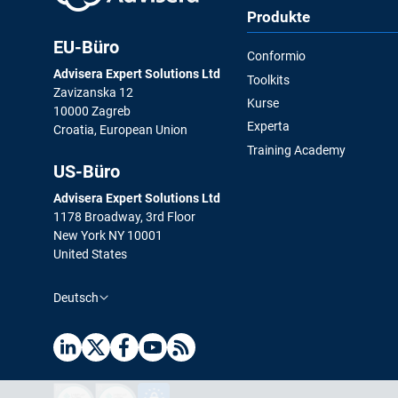
Beraterverzeichnis
Produkte
Finden Sie neue Kunden, potenzielle Partner und Mitarbei
EU-Büro
Conformio
Advisera Expert Solutions Ltd
Toolkits
Zavizanska 12
Kurse
10000 Zagreb
Experta
Croatia, European Union
Training Academy
US-Büro
Advisera Expert Solutions Ltd
1178 Broadway, 3rd Floor
New York NY 10001
United States
Deutsch