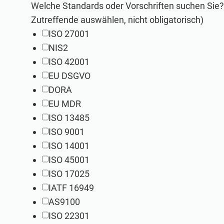
Welche Standards oder Vorschriften suchen Sie? 
Zutreffende auswählen, nicht obligatorisch)
ISO 27001
NIS2
Berater-Toolkits
ISO 27001 Dokumentations-Toolkits
ISO 42001
Alle erforderlichen Richtlinien, Verfahren und Formular
Alle erforderlichen Richtlinien, Verfahren und Formula
EU DSGVO
DORA
EU MDR
ISO 13485
ISO 9001
ISO 14001
ISO 45001
Company Training Academy für Berater
ISO 27001 Schulung und -sensibilisierung
ISO 17025
Organisieren Sie ein unternehmensweites Cybersicherhei
Schulen Sie Ihre wichtigsten Personen in Bezug auf die A
IATF 16949
AS9100
ISO 22301