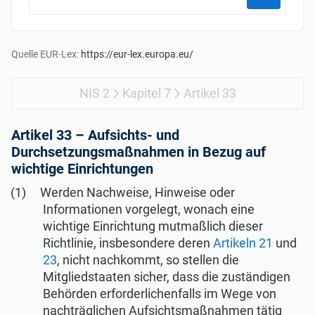
Beginen
EU DSGVO
Kritische Infrastruktur
ISO 9001
Herstellung
Quelle EUR-Lex:
https://eur-lex.europa.eu/
NIS 2
Kapitel 7
Artikel 33
ISO 14001
Transport und Vertrieb
Artikel 33 –
Aufsichts- und
ISO 45001
Bildungswesen
Durchsetzungsmaßnahmen in Bezug auf
wichtige Einrichtungen
ISO 13485
Telekommunikation
Werden Nachweise, Hinweise oder
Informationen vorgelegt, wonach eine
wichtige Einrichtung mutmaßlich dieser
EU MDR
Bankwesen und Finanzen
Richtlinie, insbesondere deren
Artikeln 21
und
23
, nicht nachkommt, so stellen die
Mitgliedstaaten sicher, dass die zuständigen
ISO 20000
Staatliche Stellen
Behörden erforderlichenfalls im Wege von
nachträglichen Aufsichtsmaßnahmen tätig