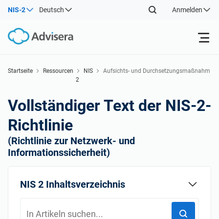
NIS-2
Deutsch
Anmelden
Produkte
Startseite
Ressourcen
NIS
Aufsichts- und Durchsetzungsmaßnahm
2
en in Bezug auf wichtige Einrichtungen
Back
ISO 27001
Kostenlose Ressourcen
Vollständiger Text der NIS-2-
Back
Richtlinie
Nach Typ
NIS2
Industrien
(Richtlinie zur Netzwerk- und
Back
Informationssicherheit)
Wo fängt man an
DORA
Berater
Über uns
NIS 2 Inhaltsverzeichnis
Sonstiges
ISO 42001
IT und SaaS Unternehmen
Kontakt