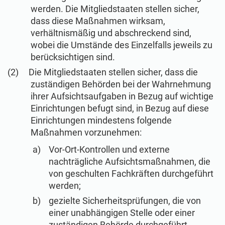
ISO 22301
Gesundheitsorganisationen
werden. Die Mitgliedstaaten stellen sicher,
dass diese Maßnahmen wirksam,
verhältnismäßig und abschreckend sind,
ISO 17025
Medizinprodukte
wobei die Umstände des Einzelfalls jeweils zu
berücksichtigen sind.
Die Mitgliedstaaten stellen sicher, dass die
IATF 16949
Luft- und Raumfahrt
zuständigen Behörden bei der Wahrnehmung
ihrer Aufsichtsaufgaben in Bezug auf wichtige
AS9100
Automobilindustrie
Einrichtungen befugt sind, in Bezug auf diese
Einrichtungen mindestens folgende
Maßnahmen vorzunehmen:
Laboratorien
Vor-Ort-Kontrollen und externe
nachträgliche Aufsichtsmaßnahmen, die
von geschulten Fachkräften durchgeführt
werden;
gezielte Sicherheitsprüfungen, die von
einer unabhängigen Stelle oder einer
zuständigen Behörde durchgeführt