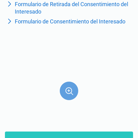
Formulario de Retirada del Consentimiento del
ISO 22301
Organizaciones sanitarias
Interesado
Formulario de Consentimiento del Interesado
ISO 17025
Productos sanitarios
IATF 16949
Aeroespacial
AS9100
Automoción
Laboratorios