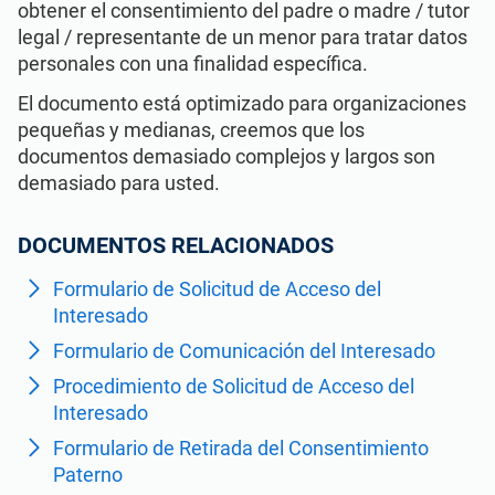
Ver Demo
RGPD UE
Infraestructura crítica
obtener el consentimiento del padre o madre / tutor
legal / representante de un menor para tratar datos
personales con una finalidad específica.
ISO 9001
Fabricación
El documento está optimizado para organizaciones
pequeñas y medianas, creemos que los
ISO 14001
Transporte y distribución
documentos demasiado complejos y largos son
demasiado para usted.
ISO 45001
Educación
DOCUMENTOS RELACIONADOS
Formulario de Solicitud de Acceso del
ISO 13485
Telecomunicaciones
Interesado
Formulario de Comunicación del Interesado
MDR UE
Banca y finanzas
Procedimiento de Solicitud de Acceso del
Interesado
ISO 20000
Gobernanza
Formulario de Retirada del Consentimiento
Paterno