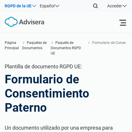
RGPD de la UE
Español
Acceder
Productos
Página
Paquetes de
Paquete de
Formulario de Conse
Principal
Documentos
Documentos RGPD
ntimiento Paterno
UE
ISO 27001
Recursos gratuitos
Plantilla de documento RGPD UE:
Formulario de
Por tipo
NIS2
Sectores
Consentimiento
Por dónde empezar
DORA
Consultores
Acerca de nosotros
Paterno
Otros
ISO 42001
Empresas de TI y SaaS
Contáctenos
Un documento utilizado por una empresa para