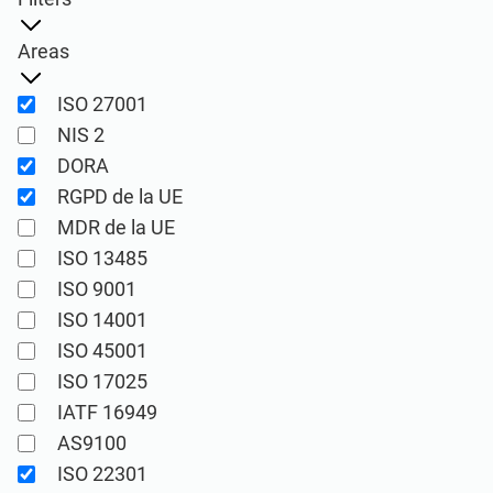
Ver Demo
RGPD UE
Infraestructura crítica
Areas
ISO 9001
Fabricación
ISO 27001
NIS 2
ISO 14001
Transporte y distribución
DORA
RGPD de la UE
ISO 45001
Educación
MDR de la UE
ISO 13485
ISO 9001
ISO 13485
Telecomunicaciones
ISO 14001
ISO 45001
MDR UE
Banca y finanzas
ISO 17025
IATF 16949
ISO 20000
Gobernanza
AS9100
ISO 22301