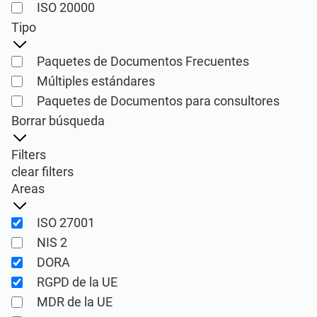
ISO 20000
ISO 22301
Organizaciones sanitarias
Tipo
ISO 17025
Productos sanitarios
Paquetes de Documentos Frecuentes
Múltiples estándares
Paquetes de Documentos para consultores
IATF 16949
Aeroespacial
Borrar búsqueda
AS9100
Automoción
Filters
clear filters
Areas
Laboratorios
ISO 27001
NIS 2
ISO 27001
DORA
Productos de implementación,
mantenimiento, formación y conocimiento
RGPD de la UE
Consultores
de los Sistema de gestión de seguridad de
MDR de la UE
la información (SGSI) según la norma ISO