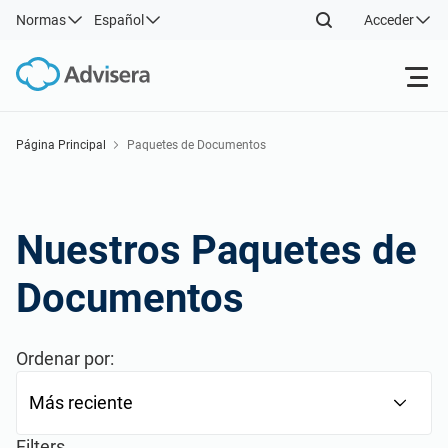
Normas
Español
Acceder
Productos
Página Principal
Paquetes de Documentos
Back
ISO 27001
Recursos gratuitos
Nuestros Paquetes de
Back
Recursos
NIS2
Sectores
Por tipo
Documentos
Back
DORA
Consultores
Acerca de nosotros
Por dónde empezar
Ordenar por:
ISO 42001
Empresas de TI y SaaS
Contáctenos
Otros
Filters