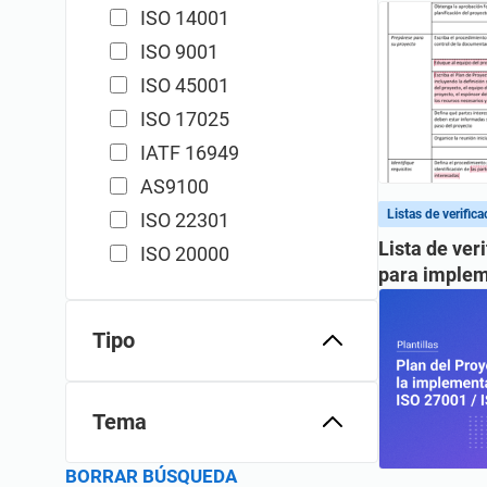
ISO 14001
ISO 9001
ISO 45001
ISO 17025
IATF 16949
AS9100
Listas de verifica
ISO 22301
Lista de ver
ISO 20000
para implem
Tipo
Artículos
Tema
Webinars
Cursos en línea
BORRAR BÚSQUEDA
- Para Consultores -