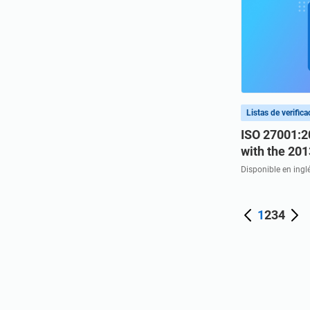
Riesgos
Peligros y Aspectos
Roles y Responsabilidades
Controles de seguridad
Listas de verifica
ISO 27001:2
with the 201
Disponible en ingl
1
2
3
4