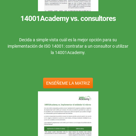
form
nor
Empezar
RGPD UE
Infraestructura crítica
cono
270
para
14001Academy vs. consultores
cons
ISO 9001
Fabricación
Decida a simple vista cuál es la mejor opción para su
ISO 14001
Transporte y distribución
implementación de ISO 14001: contratar a un consultor o utilizar
la 14001Academy.
c
ISO 45001
Educación
ENSÉÑEME LA MATRIZ
ISO 13485
Telecomunicaciones
c
MDR UE
Banca y finanzas
c
ó
T
ISO 20000
Gobernanza