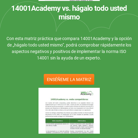
C
14001Academy vs. hágalo todo usted
c
ISO 22301
Organizaciones sanitarias
l
mismo
C
ISO 17025
Productos sanitarios
c
E
Con esta matriz práctica que compara 14001Academy y la opción
h
C
de „hágalo todo usted mismo“, podrá comprobar rápidamente los
IATF 16949
Aeroespacial
I
aspectos negativos y positivos de implementar la norma ISO
c
14001 sin la ayuda de un experto.
o
AS9100
Automoción
E
ENSÉÑEME LA MATRIZ
C
Laboratorios
I
o
c
D
c