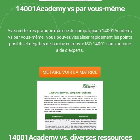
14001Academy vs par vous-même
ISO 22301
Établissements de santé
T
e
s
p
ISO 17025
Dispositifs médicaux
i
Avec cette très pratique matrice de comparaison 14001Academy
c
vs par vous-même , vous pouvez visualiser rapidement les points
s
positifs et négatifs de la mise en œuvre ISO 14001 sans aucune
IATF 16949
Aéronautique
aide d’experts.
C
C
AS9100
Automobile
c
l
ME FAIRE VOIR LA MATRICE
u
Laboratoires
d
E
C
E
p
c
c
p
à
c
14001Academy vs. diverses ressources
e