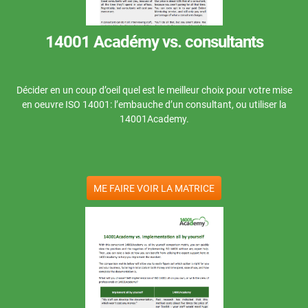
main
de l
Commencer
RGPD UE
Infrastructures essentielles
de f
de
et d
14001 Académy vs. consultants
l’in
con
(SM
ISO 9001
Fabrication
pour
con
serv
à la
Décider en un coup d’oeil quel est le meilleur choix pour votre mise
cons
270
ISO 14001
Transport et distribution
en oeuvre ISO 14001: l’embauche d’un consultant, ou utiliser la
14001Academy.
L
ISO 45001
Éducation
p
c
s
ME FAIRE VOIR LA MATRICE
ISO 13485
Télécommunications
B
B
RDM UE
Banque et finance
o
o
c
t
s
ISO 20000
Administration