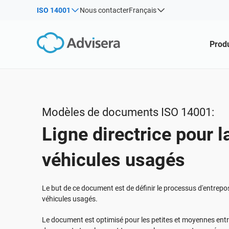
ISO 14001
Nous contacter
Français
Par type
Produits par cadre juridique :
Solutions pour les industries :
Produ
Articles
IS
Co
ISO 27001
Consultants
Webinaires
Pro
Pro
NIS2
Entreprises informatiques et SaaS
pou
rel
Cours
DORA
Infrastructures essentielles
con
Livres blancs
ISO 42001
Fabrication
Modèles de documents ISO 14001:
Modèles et outils
RGPD UE
Transport et distribution
Ligne directrice pour l
Podcast
ISO 9001
Éducation
ISO 14001
Télécommunications
TOUT AFFICHER
véhicules usagés
ISO 45001
Banque et finance
ISO 13485
Administration
Le but de ce document est de définir le processus d'entrepo
véhicules usagés.
RDM UE
Établissements de santé
ISO 20000
Dispositifs médicaux
Le document est optimisé pour les petites et moyennes ent