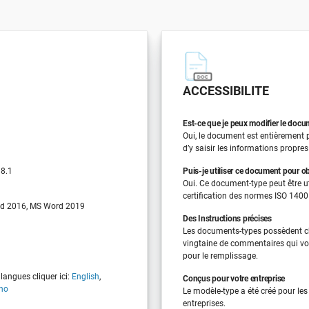
ACCESSIBILITE
Est-ce que je peux modifier le doc
Oui, le document est entièrement pe
d’y saisir les informations propres
 8.1
Puis-je utiliser ce document pour obt
Oui. Ce document-type peut être uti
certification des normes ISO 1400
d 2016, MS Word 2019
Des Instructions précises
Les documents-types possèdent 
vingtaine de commentaires qui vo
pour le remplissage.
langues cliquer ici:
English
,
Conçus pour votre entreprise
ano
Le modèle-type a été créé pour le
entreprises.