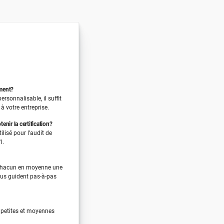
ument?
rsonnalisable, il suffit
 à votre entreprise.
enir la certification?
lisé pour l’audit de
1.
chacun en moyenne une
us guident pas-à-pas
s petites et moyennes