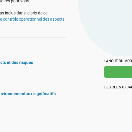
collaborat
Créez des documents relatifs aux obligations de
saires pour vous.
profession
conformité, obtenez des réponses immédiates à vos
Créez de la documentation relative à la norme ISO
niveau loca
questions en matière d'obligations de conformité,
 inclus dans le prix de ce
27001, obtenez des réponses immédiates à toutes vos
élaborez plus rapidement du matériel de formation et
questions concernant cette norme et le SMSI,
e contrôle opérationnel des aspects
peaufinez vos textes grâce à la plateforme d'Advisera,
peaufinez vos textes et élaborez plus rapidement des
optimisée par l'IA et s'appuyant sur une base de
supports de formation à la sécurité grâce à la
connaissances exclusive en matière d'obligations de
plateforme d'Advisera, optimisée par l'IA.
conformité.
LANGUE DU MOD
ects et des risques
DES CLIENTS D
nvironnementaux significatifs