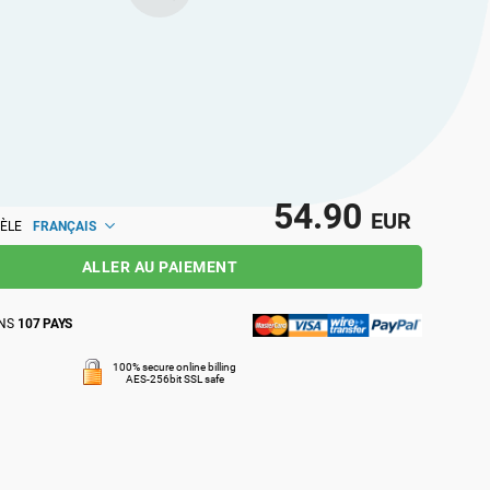
eurs et rejoignez une communauté de
nels qui partagent les mêmes idées, au
l et mondial.
54.90
EUR
FRANÇAIS
ÈLE
ALLER AU PAIEMENT
ANS
107 PAYS
100% secure online billing
AES-256bit SSL safe