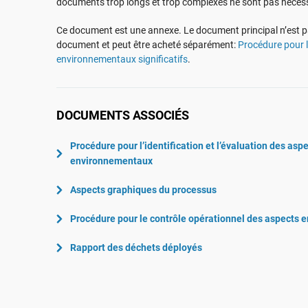
documents trop longs et trop complexes ne sont pas néces
ISO 22301
Aéronautique
ISO 17025
Automobile
Ce document est une annexe. Le document principal n’est pas
document et peut être acheté séparément:
Procédure pour l
IATF 16949
Laboratoires
environnementaux significatifs
.
AS9100
DOCUMENTS ASSOCIÉS
Procédure pour l’identification et l’évaluation des asp
environnementaux
Aspects graphiques du processus
Procédure pour le contrôle opérationnel des aspects e
Rapport des déchets déployés