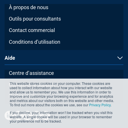
À propos de nous
Outils pour consultants
Contact commercial
Conditions d’utilisation
Aide
Centre d’assistance
This website stores cookies on your computer. These cookies are
Contacter le support
used to collect information about how you interact with our website
and allow us to remember you. We use this information in order to
Partenariats
improve and customize your browsing experience and for analytics
and metrics about our visitors both on this website and other media.
To find out more about the cookies we use, see our
Privacy Policy
.
If you decline, your information won’t be tracked when you visit this
website. A single cookie will be used in your browser to remember
your preference not to be tracked.