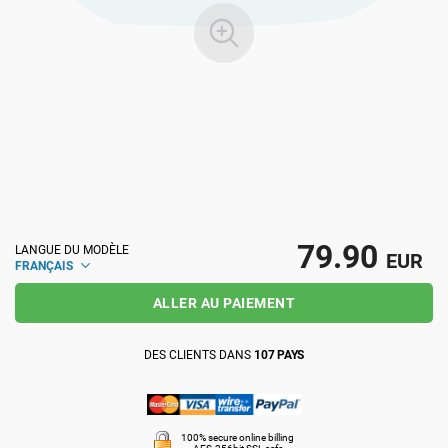
ISO 22301
Établissements de santé
ISO 17025
Dispositifs médicaux
IATF 16949
Aéronautique
AS9100
Automobile
79.90
LANGUE DU MODÈLE
EUR
FRANÇAIS
Laboratoires
ALLER AU PAIEMENT
DES CLIENTS DANS
107 PAYS
100% secure online billing