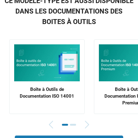
CE MODÈLE-TYPE EST AUSSI DISPONIBLE
DANS LES DOCUMENTATIONS DES
BOITES À OUTILS
Boîte à Outils de
Boîte à Out
Documentation ISO 14001
Documentation 
Premi