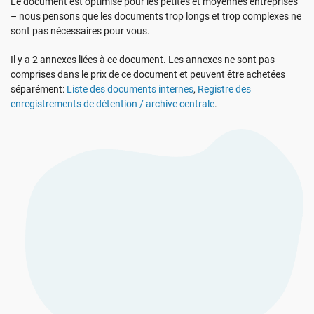
Le document est optimisé pour les petites et moyennes entreprises
Voir La Démo
RGPD UE
Infrastructures essentielles
– nous pensons que les documents trop longs et trop complexes ne
sont pas nécessaires pour vous.
ISO 9001
Fabrication
Il y a 2 annexes liées à ce document. Les annexes ne sont pas
comprises dans le prix de ce document et peuvent être achetées
séparément:
Liste des documents internes
,
Registre des
ISO 14001
Transport et distribution
enregistrements de détention / archive centrale
.
ISO 45001
Éducation
ISO 13485
Télécommunications
RDM UE
Banque et finance
ISO 20000
Administration