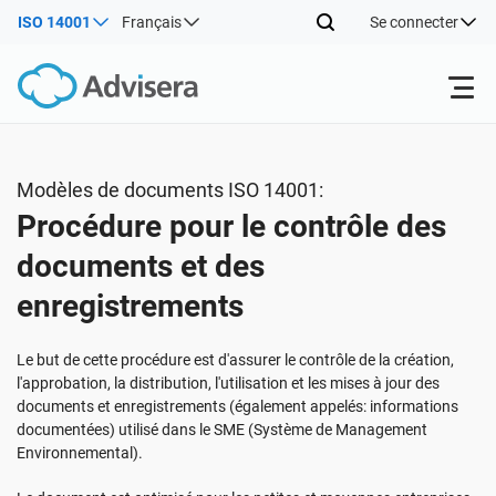
ISO 14001
Français
Se connecter
Produits
Modèles de documents ISO 14001:
Procédure pour le contrôle des
ISO 27001
Ressources gratuites
documents et des
enregistrements
Par type
NIS2
Industries
Le but de cette procédure est d'assurer le contrôle de la création,
Par où commencer
DORA
Consultants
À propos de nous
l'approbation, la distribution, l'utilisation et les mises à jour des
documents et enregistrements (également appelés: informations
documentées) utilisé dans le SME (Système de Management
Autre
ISO 42001
Entreprises informatiques et SaaS
Nous contacter
Environnemental).