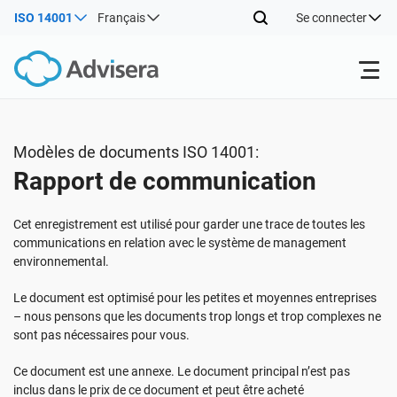
ISO 14001
Français
Se connecter
Produits
Modèles de documents ISO 14001:
Rapport de communication
ISO 27001
Ressources gratuites
Cet enregistrement est utilisé pour garder une trace de toutes les
Par type
NIS2
Industries
communications en relation avec le système de management
environnemental.
Par où commencer
DORA
Consultants
Le document est optimisé pour les petites et moyennes entreprises
À propos de nous
– nous pensons que les documents trop longs et trop complexes ne
sont pas nécessaires pour vous.
Autre
ISO 42001
Entreprises informatiques et SaaS
Nous contacter
Ce document est une annexe. Le document principal n’est pas
inclus dans le prix de ce document et peut être acheté