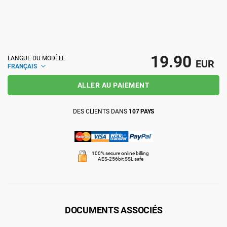
ISO 22301
Établissements de santé
ISO 17025
Dispositifs médicaux
19.90
LANGUE DU MODÈLE
EUR
FRANÇAIS
IATF 16949
Aéronautique
ALLER AU PAIEMENT
AS9100
Automobile
DES CLIENTS DANS
107 PAYS
Laboratoires
100% secure online billing
AES-256bit SSL safe
DOCUMENTS ASSOCIÉS