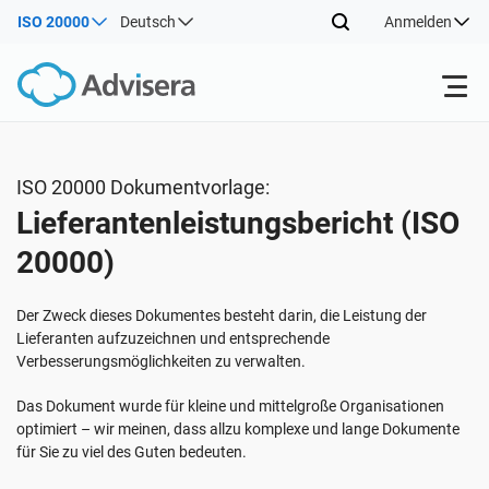
ISO 20000
Deutsch
Anmelden
Produkte
ISO 20000 Dokumentvorlage:
Lieferantenleistungsbericht (ISO
ISO 27001
Kostenlose Ressourcen
20000)
Nach Typ
NIS2
Industrien
Der Zweck dieses Dokumentes besteht darin, die Leistung der
Lieferanten aufzuzeichnen und entsprechende
Verbesserungsmöglichkeiten zu verwalten.
Wo fängt man an
DORA
Berater
Über uns
Das Dokument wurde für kleine und mittelgroße Organisationen
optimiert – wir meinen, dass allzu komplexe und lange Dokumente
Sonstiges
ISO 42001
IT und SaaS Unternehmen
Kontakt
für Sie zu viel des Guten bedeuten.