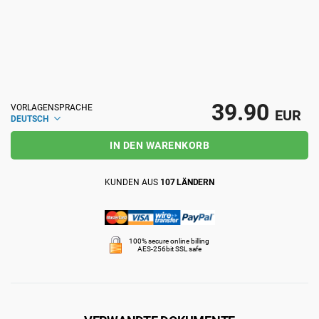
ISO 22301
Gesundheitsorganisationen
ISO 17025
Medizinprodukte
39.90
VORLAGENSPRACHE
IATF 16949
Luft- und Raumfahrt
EUR
DEUTSCH
IN DEN WARENKORB
AS9100
Automobilindustrie
KUNDEN AUS
107 LÄNDERN
Laboratorien
100% secure online billing
AES-256bit SSL safe