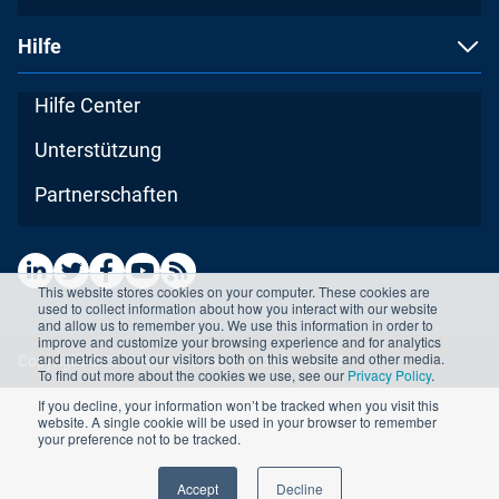
Hilfe
Hilfe Center
Unterstützung
Partnerschaften
This website stores cookies on your computer. These cookies are
used to collect information about how you interact with our website
and allow us to remember you. We use this information in order to
improve and customize your browsing experience and for analytics
and metrics about our visitors both on this website and other media.
Copyright ©2026 Advisera Expert Solutions Ltd
To find out more about the cookies we use, see our
Privacy Policy
.
If you decline, your information won’t be tracked when you visit this
website. A single cookie will be used in your browser to remember
your preference not to be tracked.
Accept
Decline