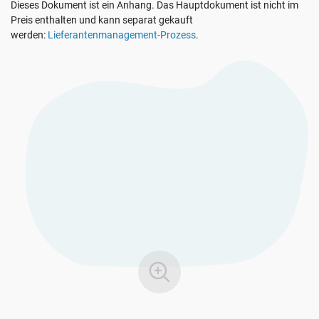
Dieses Dokument ist ein Anhang. Das Hauptdokument ist nicht im
EU DSGVO
Kritische Infrastruktur
Preis enthalten und kann separat gekauft
werden:
Lieferantenmanagement-Prozess
.
ISO 9001
Herstellung
ISO 14001
Transport und Vertrieb
ISO 45001
Bildungswesen
ISO 13485
Telekommunikation
EU MDR
Bankwesen und Finanzen
ISO 20000
Staatliche Stellen