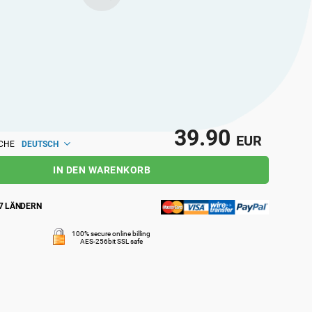
nnten Fachleuten auf lokaler und globaler
39.90
EUR
DEUTSCH
CHE
IN DEN WARENKORB
7 LÄNDERN
100% secure online billing
AES-256bit SSL safe