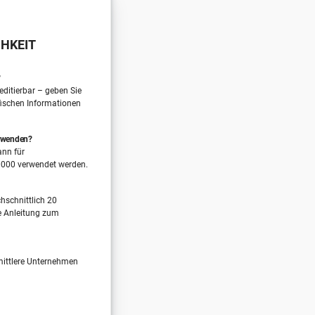
HKEIT
?
editierbar – geben Sie
fischen Informationen
erwenden?
ann für
0000 verwendet werden.
hschnittlich 20
e Anleitung zum
 mittlere Unternehmen