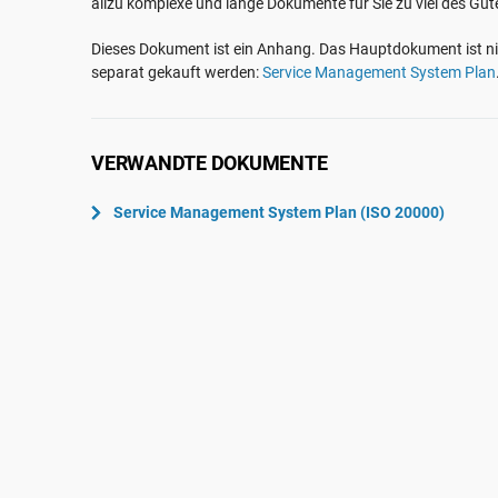
allzu komplexe und lange Dokumente für Sie zu viel des Gu
ISO 22301
Luft- und Raumfahrt
ISO 17025
Automobilindustrie
Dieses Dokument ist ein Anhang. Das Hauptdokument ist ni
separat gekauft werden:
Service Management System Plan
IATF 16949
Laboratorien
AS9100
VERWANDTE DOKUMENTE
Service Management System Plan (ISO 20000)