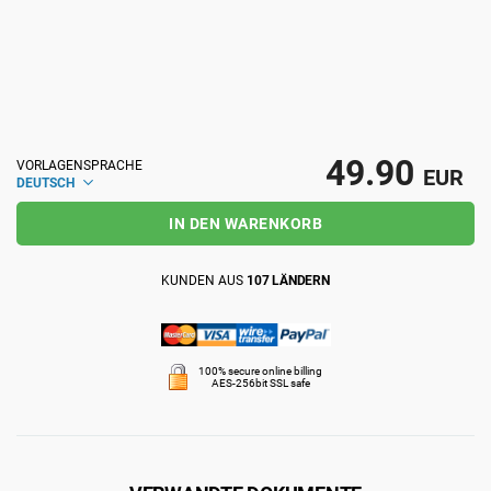
ISO 22301
Gesundheitsorganisationen
ISO 17025
Medizinprodukte
49.90
VORLAGENSPRACHE
IATF 16949
Luft- und Raumfahrt
EUR
DEUTSCH
IN DEN WARENKORB
AS9100
Automobilindustrie
KUNDEN AUS
107 LÄNDERN
Laboratorien
100% secure online billing
AES-256bit SSL safe