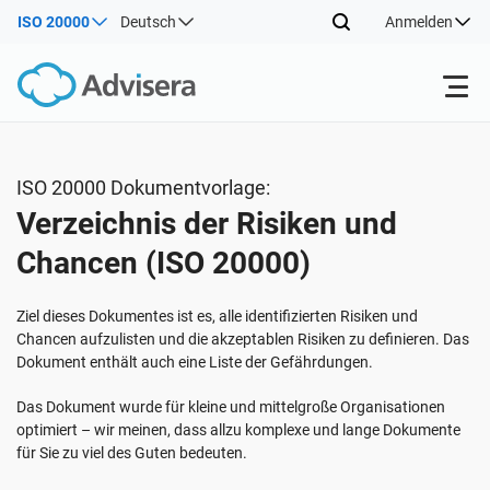
ISO 20000
Deutsch
Anmelden
Produkte
ISO 20000 Dokumentvorlage:
Verzeichnis der Risiken und
ISO 27001
Kostenlose Ressourcen
Chancen (ISO 20000)
Nach Typ
NIS2
Industrien
Ziel dieses Dokumentes ist es, alle identifizierten Risiken und
Chancen aufzulisten und die akzeptablen Risiken zu definieren. Das
Dokument enthält auch eine Liste der Gefährdungen.
Wo fängt man an
DORA
Berater
Über uns
Das Dokument wurde für kleine und mittelgroße Organisationen
optimiert – wir meinen, dass allzu komplexe und lange Dokumente
Sonstiges
ISO 42001
IT und SaaS Unternehmen
Kontakt
für Sie zu viel des Guten bedeuten.