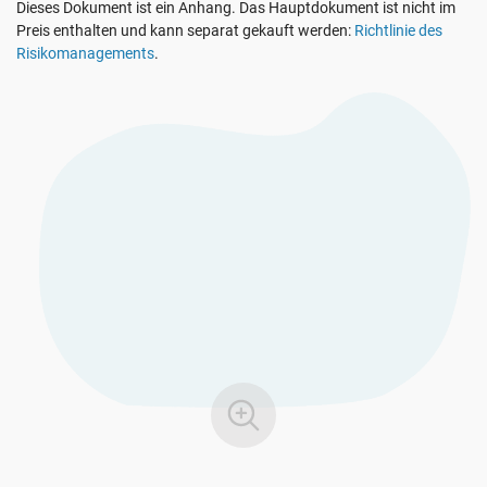
Dieses Dokument ist ein Anhang. Das Hauptdokument ist nicht im
EU DSGVO
Kritische Infrastruktur
Preis enthalten und kann separat gekauft werden:
Richtlinie des
Risikomanagements
.
ISO 9001
Herstellung
ISO 14001
Transport und Vertrieb
ISO 45001
Bildungswesen
ISO 13485
Telekommunikation
EU MDR
Bankwesen und Finanzen
ISO 20000
Staatliche Stellen