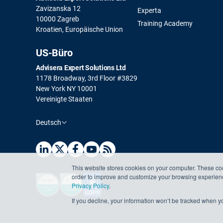
Zavizanska 12
Experta
10000 Zagreb
Training Academy
Kroatien, Europäische Union
US-Büro
Advisera Expert Solutions Ltd
1178 Broadway, 3rd Floor #3829
New York NY 10001
Vereinigte Staaten
Deutsch
This website stores cookies on your computer. These coo
order to improve and customize your browsing experience
Privacy Policy
.
If you decline, your information won’t be tracked when yo