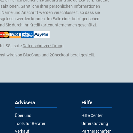
L) ein, einen Branchenstandard und die derzeit verbreitetste
nsaktionen. Sämtliche Ihrer persönlichen Informationen
, Name und Anschrift werden verschlüsselt, so dass sie
gelesen werden können. Im Falle einer betrügerischen
sind Sie durch Ihr Kreditkartenunternehmen geschützt.
bit SSL safe
Datenschutzerklärung
nst wird von BlueSnap und 2Checkout bereitgestellt.
Advisera
Hilfe
Über uns
Hilfe Center
Tools für Berater
Unterstützung
Verkauf
Partnerschaften