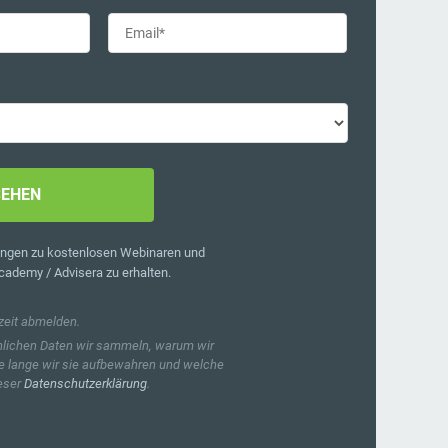
nnten Fachleuten auf lokaler und globaler
ungen zu kostenlosen Webinaren und
ademy / Advisera zu erhalten.
zeit abmelden.
önlichen Daten wir sammeln, warum wir
e lange wir sie aufbewahren und welche
ieser
Datenschutzerklärung
.