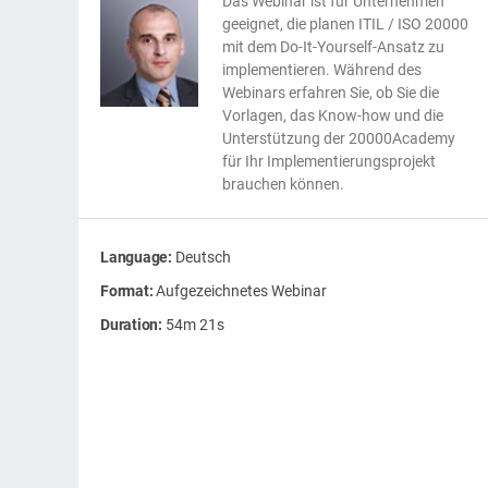
ISO 17025
Automobilindustrie
Das Webinar ist für Unternehmen
geeignet, die planen ITIL / ISO 20000
IATF 16949
Laboratorien
mit dem Do-It-Yourself-Ansatz zu
implementieren. Während des
AS9100
Webinars erfahren Sie, ob Sie die
Vorlagen, das Know-how und die
Unterstützung der 20000Academy
für Ihr Implementierungsprojekt
brauchen können.
Language:
Deutsch
Format:
Aufgezeichnetes Webinar
Duration:
54m 21s