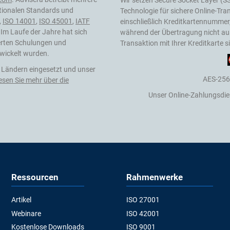
Wir setzen Secure Socket Layer (SS
ationalen Standards und
Technologie für sichere Online-Tra
,
ISO 14001
,
ISO 45001
,
IATF
einschließlich Kreditkartennummer
m Laufe der Jahre hat sich
während der Übertragung nicht aus
erten Schulungen und
Transaktion mit Ihrer Kreditkarte 
wickelt wurden.
 Ländern eingesetzt und unser
AES-256
esen Sie mehr über die
Unser Online-Zahlungsdie
Ressourcen
Rahmenwerke
Artikel
ISO 27001
Webinare
ISO 42001
Kostenlose Downloads
ISO 9001