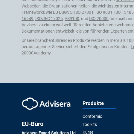
Webseiten, die Organisationen helfen, die wichtigsten intern
Frameworks wie
EU DSGVO
,
ISO 27001
,
ISO 9001
,
ISO 13485
16949
,
ISO/IEC 17025
,
AS9100
, und
ISO 20000
umzusetzen. I
Advisera zu einem weltweit führenden Anbieter von webbasi
Dokumentationen entwickelt, die von führenden Experten ent
Unsere branchenführenden Produkte werden in mehr als 100
herausragender Service sichert den Erfolg unserer Kunden.
L
20000Academy
.
Produkte
Conformio
EU-Büro
Toolkits
Kurse
Advisera Expert Solutions Ltd