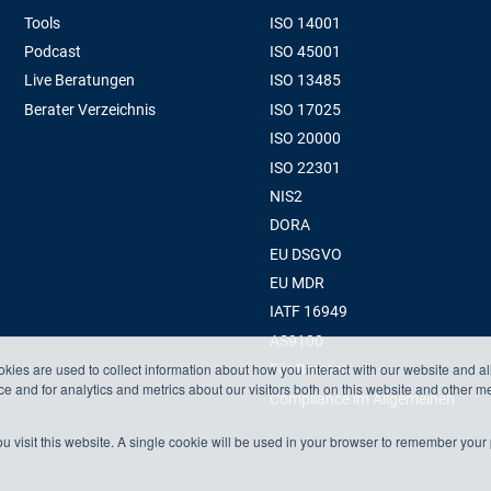
Tools
ISO 14001
Podcast
ISO 45001
Live Beratungen
ISO 13485
Berater Verzeichnis
ISO 17025
ISO 20000
ISO 22301
NIS2
DORA
EU DSGVO
EU MDR
IATF 16949
AS9100
kies are used to collect information about how you interact with our website and a
Für Berater
 and for analytics and metrics about our visitors both on this website and other m
Compliance im Allgemeinen
u visit this website. A single cookie will be used in your browser to remember your 