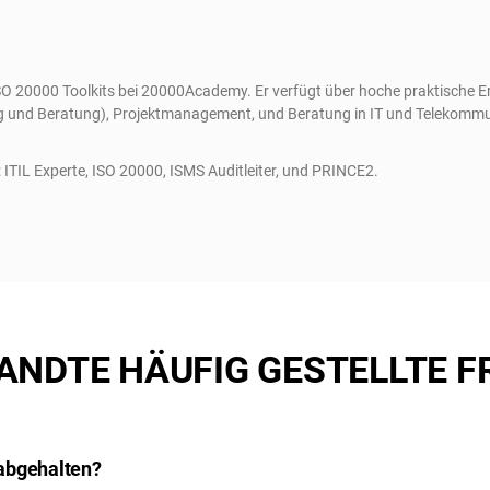
d ISO 20000 Toolkits bei 20000Academy. Er verfügt über hoche praktische
ing und Beratung), Projektmanagement, und Beratung in IT und Telekommun
: ITIL Experte, ISO 20000, ISMS Auditleiter, und PRINCE2.
ANDTE HÄUFIG GESTELLTE F
abgehalten?