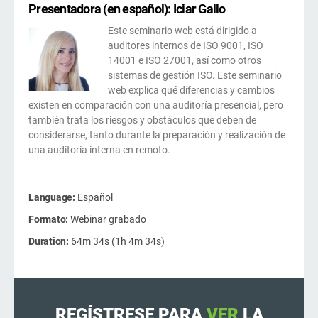
form
Presentadora (en español): Iciar Gallo
nor
RGPD UE
Infraestructura crítica
cono
270
Este seminario web está dirigido a
para
auditores internos de ISO 9001, ISO
cons
ISO 9001
Fabricación
14001 e ISO 27001, así como otros
sistemas de gestión ISO. Este seminario
web explica qué diferencias y cambios
ISO 14001
Transporte y distribución
existen en comparación con una auditoría presencial, pero
también trata los riesgos y obstáculos que deben de
c
considerarse, tanto durante la preparación y realización de
una auditoría interna en remoto.
ISO 45001
Educación
ISO 13485
Telecomunicaciones
Language:
Español
Formato:
Webinar grabado
c
Duration:
64m 34s (1h 4m 34s)
MDR UE
Banca y finanzas
c
ó
T
ISO 20000
Gobernanza
REGÍSTRESE PARA
VER
LA