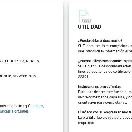
UTILIDAD
¿Puedo editar el documento?
Sí. El documento es completament
que introducir la información esp
 27001 A.17.1.3, A.16.1.6
¿Puedo utilizar este documento para
Sí. La plantilla de documentación
fines de auditorías de certificaci
d 2016, MS Word 2019
22301.
Instrucciones bien definidas
Plantillas de documentación que
veinte comentarios cada una, y of
orientación para completarlas.
mas, haga clic aquí:
English
,
rançais
,
Português
Diseñado con su empresa en mente
La plantilla fue creada para peq
empresas.