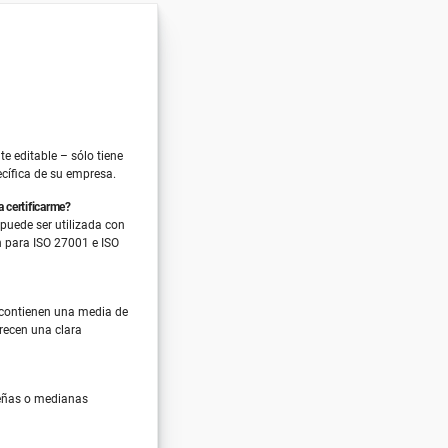
e editable – sólo tiene
ecífica de su empresa.
 certificarme?
 puede ser utilizada con
ón para ISO 27001 e ISO
 contienen una media de
recen una clara
ueñas o medianas