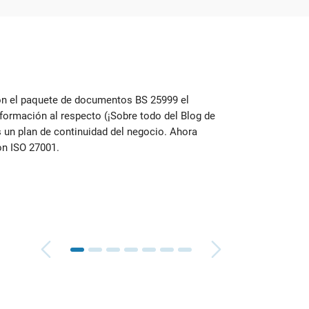
con el paquete de documentos BS 25999 el
Soy nu
ormación al respecto (¡Sobre todo del Blog de
me ay
un plan de continuidad del negocio. Ahora
dónde 
n ISO 27001.
Brian
Geren