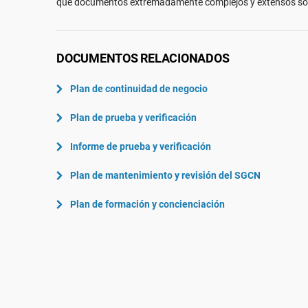
que documentos extremadamente complejos y extensos son
ISO 22301
Aeroespacial
ISO 17025
Automoción
IATF 16949
Laboratorios
DOCUMENTOS RELACIONADOS
AS9100
Plan de continuidad de negocio
Plan de prueba y verificación
Informe de prueba y verificación
Plan de mantenimiento y revisión del SGCN
Plan de formación y concienciación