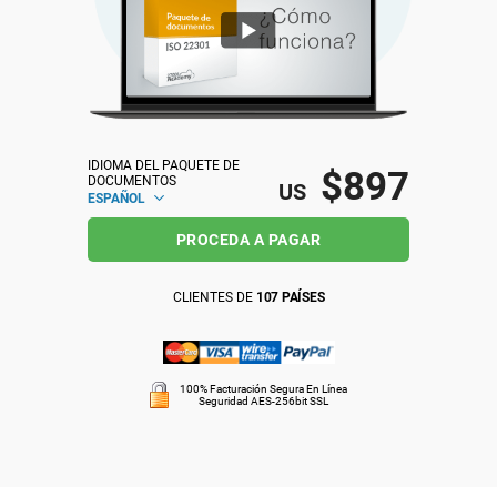
ISO 22301
Organizaciones sanitarias
ISO 17025
Productos sanitarios
IDIOMA DEL PAQUETE DE 
IATF 16949
Aeroespacial
$897
DOCUMENTOS
US
ESPAÑOL
PROCEDA A PAGAR
AS9100
Automoción
CLIENTES DE
107 PAÍSES
Laboratorios
100% Facturación Segura En Línea
Seguridad AES-256bit SSL