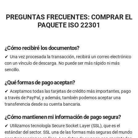
US
PREGUNTAS FRECUENTES: COMPRAR EL
37 plantillas de documentos que cumplen con ISO
PAQUETE ISO 22301
22301
Acceso a tutoriales en video (En Inglés)
¿Cómo recibiré los documentos?
Soporte mediante correo electrónico
Una vez procesada la transacción, recibirá un correo electrónico
Ilimitado
con un vínculo de descarga. No puede ser más rápido ni más
Asistencia personalizada con un experto en ISO
sencillo.
22301
15 horas
¿Qué formas de pago aceptan?
Revisión de expertos (documentos completos)
Aceptamos todas las tarjetas de crédito más importantes, pago
a través de PayPal, y además, también podemos aceptar una
15 documentos
transferencia desde su cuenta bancaria.
Revisión previa a la auditoría
¿Cómo mantienen mi información de pago segura?
Utilizamos tecnología Secure Socket Layer (SSL), que es el
SOLICÍTELO AHORA
estándar del sector. SSL una de las formas más seguras del mundo