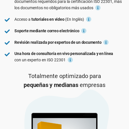
documentos requeridos para la certificación
ISO 22301
, más
Ver Demo
RGPD UE
Infraestructura crítica
los documentos no obligatorios más usados
Acceso a
tutoriales en video
(En Inglés)
ISO 9001
Fabricación
Soporte mediante correo electrónico
Revisión realizada por expertos de un documento
ISO 14001
Transporte y distribución
Una hora de consultoría en vivo personalizada y en línea
con un experto en ISO 22301
ISO 45001
Educación
Totalmente optimizado para
ISO 13485
Telecomunicaciones
pequeñas y medianas
empresas
MDR UE
Banca y finanzas
ISO 20000
Gobernanza