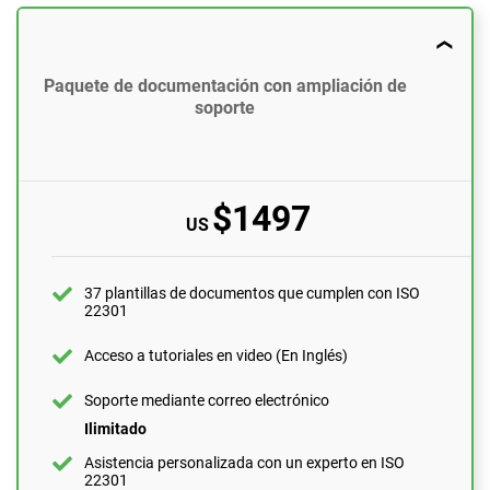
$897
US
37 plantillas de documentos que cumplen con ISO
Paquete de documentación con ampliación de
22301
soporte
Acceso a tutoriales en video (En Inglés)
Soporte mediante correo electrónico
$1497
10 preguntas por mes
US
Asistencia personalizada con un experto en ISO
22301
1 hora
37 plantillas de documentos que cumplen con ISO
22301
Revisión de expertos (documentos completos)
1 documento
Acceso a tutoriales en video (En Inglés)
Revisión previa a la auditoría
Soporte mediante correo electrónico
Ilimitado
Asistencia personalizada con un experto en ISO
SOLICÍTELO AHORA
22301