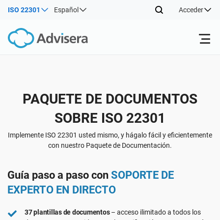
ISO 22301
Español
Acceder
Productos
PAQUETE DE DOCUMENTOS
ISO 27001
Recursos gratuitos
SOBRE ISO 22301
Por tipo
NIS2
Sectores
Implemente ISO 22301 usted mismo, y hágalo fácil y eficientemente
con nuestro Paquete de Documentación.
Por dónde empezar
DORA
Consultores
Acerca de nosotros
Guía paso a paso con
SOPORTE DE
EXPERTO EN DIRECTO
Otros
ISO 42001
Empresas de TI y SaaS
Contáctenos
37 plantillas de documentos
– acceso ilimitado a todos los