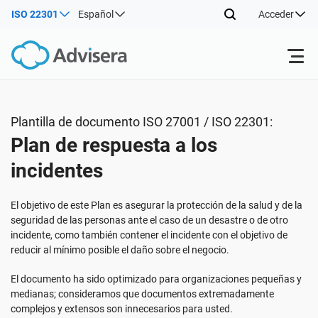
ISO 22301
Español
Acceder
Productos
Plantilla de documento ISO 27001 / ISO 22301:
Plan de respuesta a los
ISO 27001
Recursos gratuitos
incidentes
Por tipo
NIS2
Sectores
El objetivo de este Plan es asegurar la protección de la salud y de la
seguridad de las personas ante el caso de un desastre o de otro
incidente, como también contener el incidente con el objetivo de
Por dónde empezar
DORA
Consultores
Acerca de nosotros
reducir al mínimo posible el daño sobre el negocio.
El documento ha sido optimizado para organizaciones pequeñas y
Otros
ISO 42001
Empresas de TI y SaaS
Contáctenos
medianas; consideramos que documentos extremadamente
complejos y extensos son innecesarios para usted.