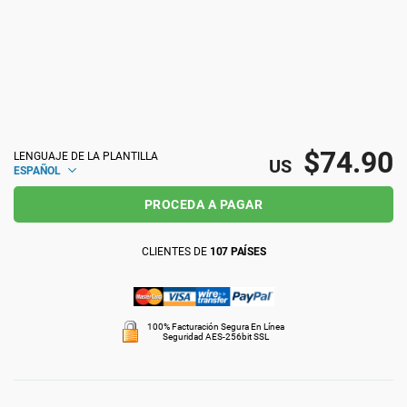
ISO 22301
Organizaciones sanitarias
ISO 17025
Productos sanitarios
IATF 16949
Aeroespacial
$74.90
LENGUAJE DE LA PLANTILLA
US
ESPAÑOL
AS9100
Automoción
PROCEDA A PAGAR
CLIENTES DE
107 PAÍSES
Laboratorios
100% Facturación Segura En Línea
Seguridad AES-256bit SSL