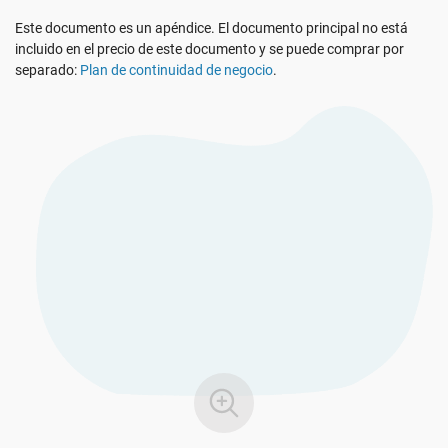
Ver Demo
RGPD UE
Infraestructura crítica
Este documento es un apéndice. El documento principal no está
incluido en el precio de este documento y se puede comprar por
separado:
Plan de continuidad de negocio
.
ISO 9001
Fabricación
ISO 14001
Transporte y distribución
ISO 45001
Educación
ISO 13485
Telecomunicaciones
MDR UE
Banca y finanzas
ISO 20000
Gobernanza