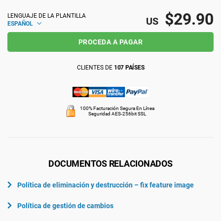
ISO 22301
Organizaciones sanitarias
$29.90
LENGUAJE DE LA PLANTILLA
US
ESPAÑOL
PROCEDA A PAGAR
ISO 17025
Productos sanitarios
CLIENTES DE
107 PAÍSES
IATF 16949
Aeroespacial
AS9100
Automoción
100% Facturación Segura En Línea
Seguridad AES-256bit SSL
Laboratorios
DOCUMENTOS RELACIONADOS
Política de eliminación y destrucción – fix feature image
Política de gestión de cambios