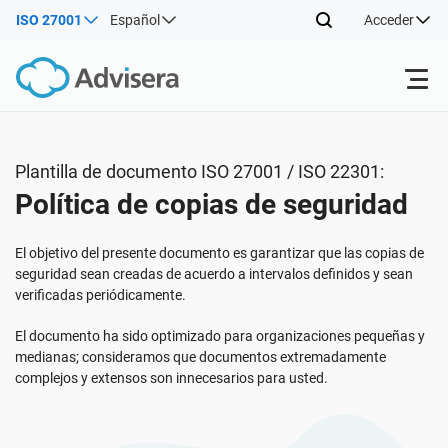
ISO 27001
Español
Acceder
Productos
Plantilla de documento ISO 27001 / ISO 22301:
Política de copias de seguridad
ISO 27001
Recursos gratuitos
El objetivo del presente documento es garantizar que las copias de
Por tipo
NIS2
Sectores
seguridad sean creadas de acuerdo a intervalos definidos y sean
verificadas periódicamente.
Por dónde empezar
DORA
Consultores
El documento ha sido optimizado para organizaciones pequeñas y
Acerca de nosotros
medianas; consideramos que documentos extremadamente
complejos y extensos son innecesarios para usted.
Otros
ISO 42001
Empresas de TI y SaaS
Contáctenos