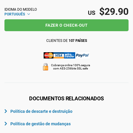
ISO 22301
Organizações de saúde
$29.90
IDIOMA DO MODELO
US
PORTUGUÊS
FAZER O CHECK-OUT
ISO 17025
Dispositivos médicos
CLIENTES DE
107 PAÍSES
IATF 16949
Aeroespacial
AS9100
Automotiva
Cobrança online 100% segura
com AES-256bits SSL safe
Laboratórios
DOCUMENTOS RELACIONADOS
Política de descarte e destruição
Política de gestão de mudanças