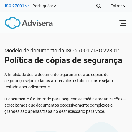
ISO 27001
Português
Entrar
Produtos
Modelo de documento da ISO 27001 / ISO 22301:
Política de cópias de segurança
ISO 27001
Recursos gratuitos
A finalidade deste documento é garantir que as cópias de
Por tipo
NIS2
Indústrias
segurança sejam criadas a intervalos estabelecidos e sejam
testadas periodicamente.
Onde começar
DORA
Consultores
O documento é otimizado para pequenas e médias organizações –
Sobre nós
acreditamos que documentos excessivamente complexos e
grandes são apenas trabalho desnecessário para você.
Outros
ISO 42001
Companhias de TI e SaaS
Contate-nos