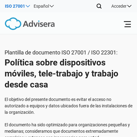
ISO 27001
Español
Acceder
Productos
Plantilla de documento ISO 27001 / ISO 22301:
Política sobre dispositivos
ISO 27001
Recursos gratuitos
móviles, tele-trabajo y trabajo
desde casa
Por tipo
NIS2
Sectores
El objetivo del presente documento es evitar el acceso no
Por dónde empezar
DORA
Consultores
Acerca de nosotros
autorizado a equipos y datos ubicados fuera de las instalaciones de
la organización.
Otros
ISO 42001
Empresas de TI y SaaS
Contáctenos
El documento ha sido optimizado para organizaciones pequeñas y
medianas; consideramos que documentos extremadamente