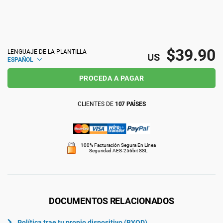
ISO 22301
Organizaciones sanitarias
ISO 17025
Productos sanitarios
$39.90
LENGUAJE DE LA PLANTILLA
US
ESPAÑOL
IATF 16949
Aeroespacial
PROCEDA A PAGAR
CLIENTES DE
107 PAÍSES
AS9100
Automoción
Laboratorios
100% Facturación Segura En Línea
Seguridad AES-256bit SSL
DOCUMENTOS RELACIONADOS
Política trae tu propio dispositivo (BYOD)