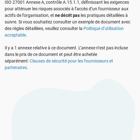
ISO 27001 Annexe A, contrôle A.15.1.1, définissant les exigences
Voir La Démo
RGPD UE
Infrastructures essentielles
pour atténuer les risques associés à l’accès d’un fournisseur aux
actifs de l’organisation, et
ne décrit pas
les pratiques détaillées à
suivre. Si vous souhaitez consulter un exemple de document avec
ISO 9001
Fabrication
des règles détaillées, veuillez consulter la
Politique d’utilisation
acceptable
.
ISO 14001
Transport et distribution
Il y a 1 annexe relative à ce document. L’annexe n’est pas incluse
dans le prix de ce document et peut être achetée
séparément:
Clauses de sécurité pour les fournisseurs et
ISO 45001
Éducation
partenaires
.
ISO 13485
Télécommunications
RDM UE
Banque et finance
ISO 20000
Administration