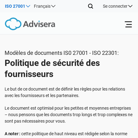
ISO 27001
Français
Se connecter
Produits
Modèles de documents IS0 27001 - ISO 22301:
Politique de sécurité des
ISO 27001
Ressources gratuites
fournisseurs
Par type
NIS2
Industries
Le but de ce document est de définir les règles pour les relations
avec les fournisseurs et les partenaires.
Par où commencer
DORA
Consultants
À propos de nous
Le document est optimisé pour les petites et moyennes entreprises
– nous pensons que les documents trop longs et trop complexes ne
sont pas nécessaires pour vous.
Autre
ISO 42001
Entreprises informatiques et SaaS
Nous contacter
A noter :
cette politique de haut niveau est rédigée selon la norme