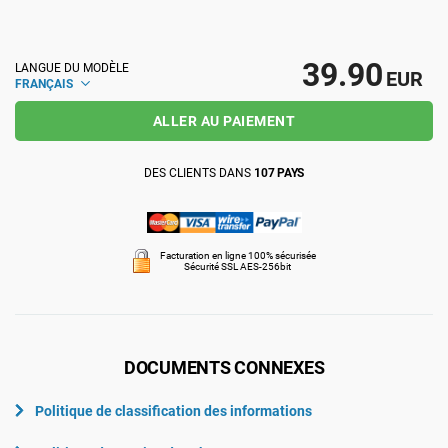
ISO 22301
Établissements de santé
39.90
LANGUE DU MODÈLE
EUR
FRANÇAIS
ISO 17025
Dispositifs médicaux
ALLER AU PAIEMENT
IATF 16949
Aéronautique
DES CLIENTS DANS
107 PAYS
AS9100
Automobile
Facturation en ligne 100% sécurisée
Sécurité SSL AES-256bit
Laboratoires
DOCUMENTS CONNEXES
Politique de classification des informations