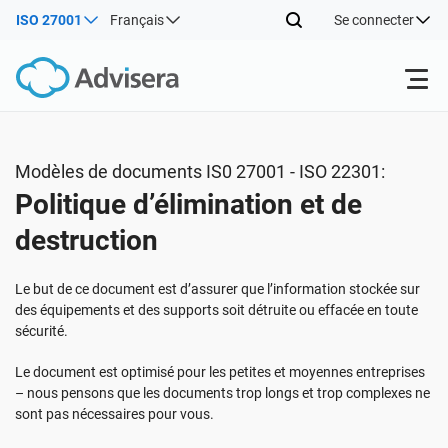
ISO 27001
Français
Se connecter
Produits
Modèles de documents IS0 27001 - ISO 22301:
Politique d’élimination et de
ISO 27001
Ressources gratuites
destruction
Par type
NIS2
Industries
Le but de ce document est d’assurer que l’information stockée sur
des équipements et des supports soit détruite ou effacée en toute
sécurité.
Par où commencer
DORA
Consultants
À propos de nous
Le document est optimisé pour les petites et moyennes entreprises
– nous pensons que les documents trop longs et trop complexes ne
Autre
ISO 42001
Entreprises informatiques et SaaS
Nous contacter
sont pas nécessaires pour vous.