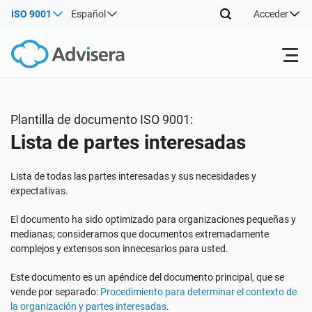
ISO 9001
Español
Acceder
Productos
Plantilla de documento ISO 9001:
Lista de partes interesadas
ISO 27001
Recursos gratuitos
Lista de todas las partes interesadas y sus necesidades y
Por tipo
NIS2
Sectores
expectativas.
El documento ha sido optimizado para organizaciones pequeñas y
Por dónde empezar
DORA
Consultores
medianas; consideramos que documentos extremadamente
Acerca de nosotros
complejos y extensos son innecesarios para usted.
Otros
Este documento es un apéndice del documento principal, que se
ISO 42001
Empresas de TI y SaaS
Contáctenos
vende por separado:
Procedimiento para determinar el contexto de
la organización y partes interesadas
.