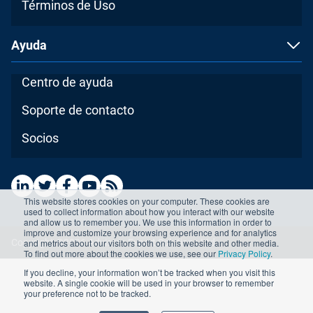
Términos de Uso
Ayuda
Centro de ayuda
Soporte de contacto
Socios
This website stores cookies on your computer. These cookies are
used to collect information about how you interact with our website
and allow us to remember you. We use this information in order to
improve and customize your browsing experience and for analytics
and metrics about our visitors both on this website and other media.
Copyright ©2026 Advisera Expert Solutions Ltd
To find out more about the cookies we use, see our
Privacy Policy
.
If you decline, your information won’t be tracked when you visit this
website. A single cookie will be used in your browser to remember
your preference not to be tracked.