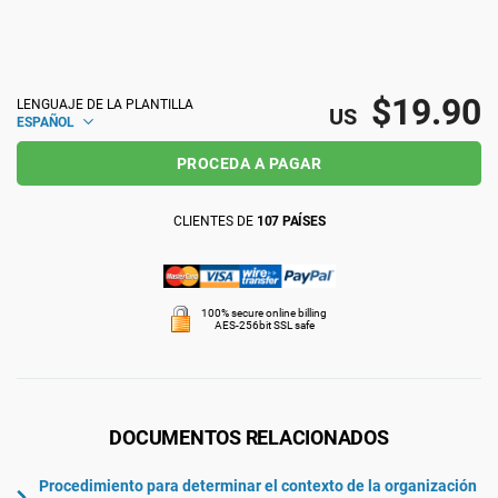
ISO 22301
Organizaciones sanitarias
ISO 17025
Productos sanitarios
$19.90
LENGUAJE DE LA PLANTILLA
US
ESPAÑOL
PROCEDA A PAGAR
IATF 16949
Aeroespacial
CLIENTES DE
107 PAÍSES
AS9100
Automoción
100% secure online billing
Laboratorios
AES-256bit SSL safe
DOCUMENTOS RELACIONADOS
Procedimiento para determinar el contexto de la organización