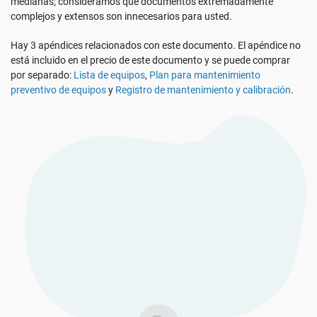
medianas; consideramos que documentos extremadamente
Ver Demo
RGPD UE
Infraestructura crítica
complejos y extensos son innecesarios para usted.
Hay 3 apéndices relacionados con este documento. El apéndice no
ISO 9001
Fabricación
está incluido en el precio de este documento y se puede comprar
por separado:
Lista de equipos
,
Plan para mantenimiento
preventivo de equipos
y
Registro de mantenimiento y calibración
.
ISO 14001
Transporte y distribución
ISO 45001
Educación
ISO 13485
Telecomunicaciones
MDR UE
Banca y finanzas
ISO 20000
Gobernanza