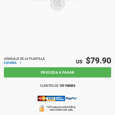
ISO 22301
Organizaciones sanitarias
ISO 17025
Productos sanitarios
IATF 16949
Aeroespacial
AS9100
Automoción
$79.90
LENGUAJE DE LA PLANTILLA
US
ESPAÑOL
PROCEDA A PAGAR
Laboratorios
CLIENTES DE
107 PAÍSES
100% secure online billing
AES-256bit SSL safe