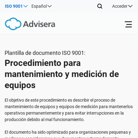
ISO 9001
Español
Acceder
Productos
Plantilla de documento ISO 9001:
Procedimiento para
ISO 27001
Recursos gratuitos
mantenimiento y medición de
equipos
Por tipo
NIS2
Sectores
El objetivo de este procedimiento es describir el proceso de
Por dónde empezar
DORA
Consultores
Acerca de nosotros
mantenimiento de equipos y equipos de medición para mantenerlos
operativos permanentemente y para evitar interrupciones en la
producción debido al mal funcionamiento.
Otros
ISO 42001
Empresas de TI y SaaS
Contáctenos
El documento ha sido optimizado para organizaciones pequenas y