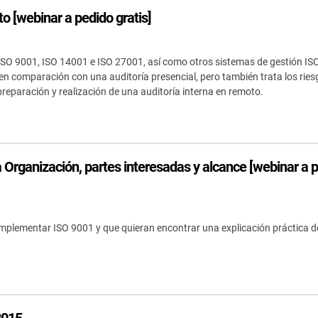
pregunta relacionada con ISO 27001 (SGSI), ISO 9001
Cree documentación de ISO 27001, obtenga
usted.
(SGC) e ISO Crea documentos de cumplimiento
o [webinar a pedido gratis]
respuestas instantáneas a cualquier pregunta
normativo, obtén respuestas inmediatas a tus dudas
relacionada con ISO 27001 y el SGSI, perfeccione su
sobre el cumplimiento, elabora materiales de
redacción y desarrolle materiales de formación en
formación más rápidamente y perfecciona tus textos
seguridad más rápido con la plataforma impulsada
 ISO 9001, ISO 14001 e ISO 27001, así como otros sistemas de gestión ISO
gracias a la plataforma de Advisera, basada en
por IA de Advisera.
en comparación con una auditoría presencial, pero también trata los ries
inteligencia artificial y en conocimientos propios sobre
cumplimiento normativo.
reparación y realización de una auditoría interna en remoto.
 Organización, partes interesadas y alcance [webinar a 
implementar ISO 9001 y que quieran encontrar una explicación práctica d