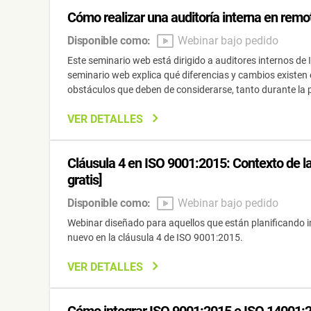
ISO 17025
Automoción
Cómo realizar una auditoría interna en remot
IATF 16949
Laboratorios
Disponible como:
Webinar bajo pedido
AS9100
Este seminario web está dirigido a auditores internos de
seminario web explica qué diferencias y cambios existen 
obstáculos que deben de considerarse, tanto durante la p
VER DETALLES
Cláusula 4 en ISO 9001:2015: Contexto de la
gratis]
Disponible como:
Webinar bajo pedido
Webinar diseñado para aquellos que están planificando 
nuevo en la cláusula 4 de ISO 9001:2015.
VER DETALLES