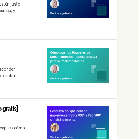
estén justo
cnica, y
esponder
a a cabo.
 gratis]
 explica cómo