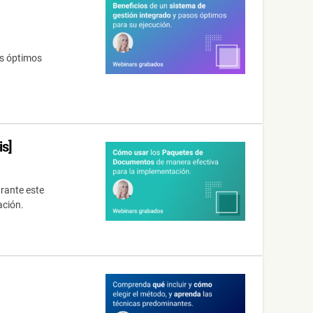
os óptimos
is]
rante este
ación.