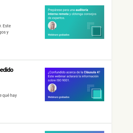
. Este
gos y
pedido
e qué hay