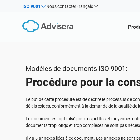
ISO 9001
Nous contacter
Français
Par type
Produits par cadre juridique :
Solutions pour les industries :
Produ
Articles
IS
Co
ISO 27001
Consultants
Webinaires
Pro
Pro
NIS2
Entreprises informatiques et SaaS
pou
rel
Cours
DORA
Infrastructures essentielles
con
Livres blancs
ISO 42001
Fabrication
Modèles de documents ISO 9001:
Modèles et outils
RGPD UE
Transport et distribution
Procédure pour la cons
Podcast
ISO 9001
Éducation
ISO 14001
Télécommunications
TOUT AFFICHER
Le but de cette procédure est de décrire le processus de cons
ISO 45001
Banque et finance
délais exigés, conformément à la demande de la qualité de l
ISO 13485
Administration
Le document est optimisé pour les petites et moyennes ent
RDM UE
Établissements de santé
documents trop longs et trop complexes ne sont pas néces
ISO 20000
Dispositifs médicaux
Il y a 6 annexes liées à ce document. Les annexes ne sont p