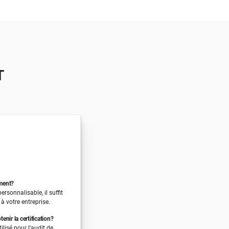
T
ument?
rsonnalisable, il suffit
 à votre entreprise.
enir la certification?
lisé pour l’audit de