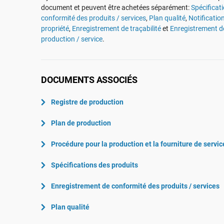
ISO 22301
Aéronautique
document et peuvent être achetées séparément:
Spécificat
conformité des produits / services
,
Plan qualité
,
Notificatio
ISO 17025
Automobile
propriété
,
Enregistrement de traçabilité
et
Enregistrement d
IATF 16949
Laboratoires
production / service
.
AS9100
DOCUMENTS ASSOCIÉS
Registre de production
Plan de production
Procédure pour la production et la fourniture de servic
Spécifications des produits
Enregistrement de conformité des produits / services
Plan qualité