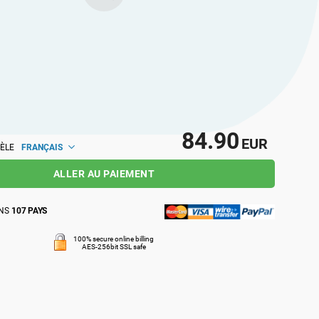
eurs et rejoignez une communauté de
nels qui partagent les mêmes idées, au
l et mondial.
84.90
EUR
FRANÇAIS
ÈLE
ALLER AU PAIEMENT
ANS
107 PAYS
100% secure online billing
AES-256bit SSL safe