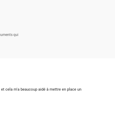
ocuments qui
s et cela m'a beaucoup aidé à mettre en place un
Ils m'
l'aurai
Geoff