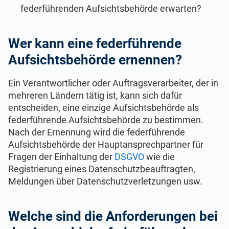
ISO 22301
Gesundheitsorganisationen
federführenden Aufsichtsbehörde erwarten?
ISO 17025
Medizinprodukte
Wer kann eine federführende
Aufsichtsbehörde ernennen?
IATF 16949
Luft- und Raumfahrt
Ein Verantwortlicher oder Auftragsverarbeiter, der in
mehreren Ländern tätig ist, kann sich dafür
AS9100
Automobilindustrie
entscheiden, eine einzige Aufsichtsbehörde als
federführende Aufsichtsbehörde zu bestimmen.
Nach der Ernennung wird die federführende
Laboratorien
Aufsichtsbehörde der Hauptansprechpartner für
Fragen der Einhaltung der
DSGVO
wie die
Registrierung eines Datenschutzbeauftragten,
Meldungen über Datenschutzverletzungen usw.
Welche sind die Anforderungen bei