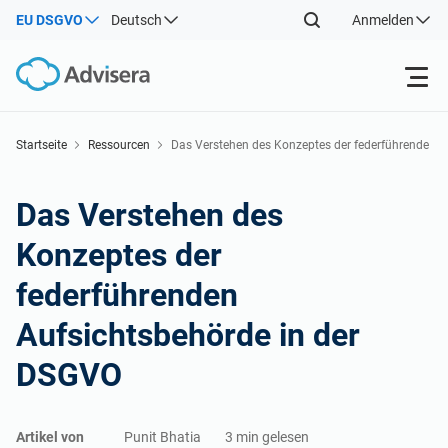
EU DSGVO
Deutsch
Anmelden
Produkte
Startseite
Ressourcen
Das Verstehen des Konzeptes der federführende
n Aufsichtsbehörde in der DSGVO
ISO 27001
Kostenlose Ressourcen
Das Verstehen des
Konzeptes der
Nach Typ
NIS2
Industrien
federführenden
Wo fängt man an
DORA
Berater
Über uns
Aufsichtsbehörde in der
DSGVO
Sonstiges
ISO 42001
IT und SaaS Unternehmen
Kontakt
Artikel von
Punit Bhatia
3 min gelesen