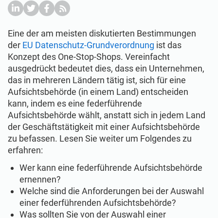
Beginen
EU DSGVO
Kritische Infrastruktur
Eine der am meisten diskutierten Bestimmungen
ISO 9001
Herstellung
der
EU Datenschutz-Grundverordnung
ist das
Konzept des One-Stop-Shops. Vereinfacht
ISO 14001
Transport und Vertrieb
ausgedrückt bedeutet dies, dass ein Unternehmen,
das in mehreren Ländern tätig ist, sich für eine
Aufsichtsbehörde (in einem Land) entscheiden
ISO 45001
Bildungswesen
kann, indem es eine federführende
Aufsichtsbehörde wählt, anstatt sich in jedem Land
der Geschäftstätigkeit mit einer Aufsichtsbehörde
ISO 13485
Telekommunikation
zu befassen. Lesen Sie weiter um Folgendes zu
erfahren:
EU MDR
Bankwesen und Finanzen
Wer kann eine federführende Aufsichtsbehörde
ernennen?
Welche sind die Anforderungen bei der Auswahl
ISO 20000
Staatliche Stellen
einer federführenden Aufsichtsbehörde?
Was sollten Sie von der Auswahl einer