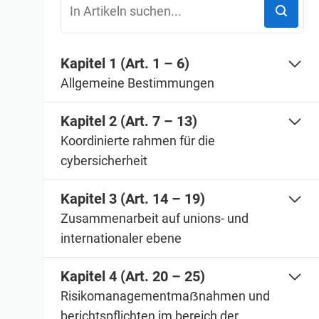
ISO 20000
Medizinprodukte
ISO 22301
Luft- und Raumfahrt
ISO 17025
Automobilindustrie
Kapitel 1 (Art. 1 – 6)
IATF 16949
Laboratorien
Allgemeine Bestimmungen
AS9100
Kapitel 2 (Art. 7 – 13)
Koordinierte rahmen für die
cybersicherheit
Kapitel 3 (Art. 14 – 19)
Zusammenarbeit auf unions- und
internationaler ebene
Kapitel 4 (Art. 20 – 25)
Risikomanagementmaẞnahmen und
berichtspflichten im bereich der