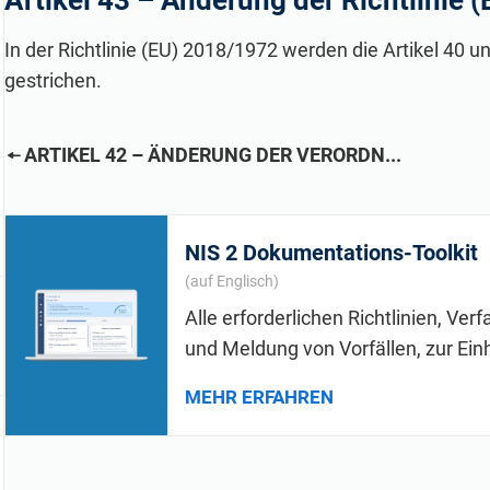
Artikel 43 –
Änderung der Richtlinie 
Erstellen Sie ISO 27001-Dokumentation, erhalten Sie
Antworten auf Compliance-Fragen, erstellen Sie
Mitarbeite
sofort Antworten auf alle Fragen zu ISO 27001 und dem
Materialien für Schulungen schneller und optimieren Sie
gleichgesi
ISMS, verfeinern Sie Ihre Texte und erstellen Sie mit
In der Richtlinie (EU) 2018/1972 werden die Artikel 40 
Ihre Texte mithilfe der KI-gestützten Plattform von
Ebene.
Adiseras KI-gestützter Plattform schneller
Advisera, die auf proprietärem Compliance-Wissen
gestrichen.
Schulungsmaterialien zur Informationssicherheit.
basiert.
ARTIKEL 42 – ÄNDERUNG DER VERORDN...
NIS 2 Dokumentations-Toolkit
(auf Englisch)
Alle erforderlichen Richtlinien, Ve
und Meldung von Vorfällen, zur Ein
MEHR ERFAHREN